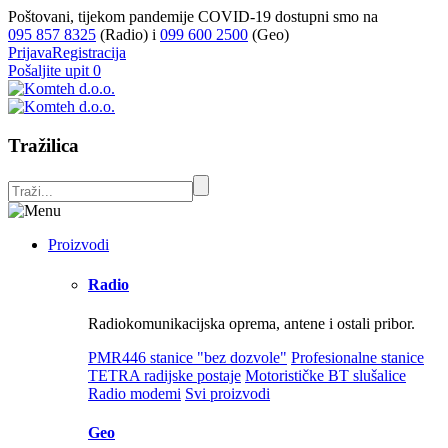
Poštovani, tijekom pandemije COVID-19 dostupni smo na
095 857 8325
(Radio) i
099 600 2500
(Geo)
Prijava
Registracija
Pošaljite upit
0
Tražilica
Proizvodi
Radio
Radiokomunikacijska oprema, antene i ostali pribor.
PMR446 stanice "bez dozvole"
Profesionalne stanice
TETRA radijske postaje
Motorističke BT slušalice
Radio modemi
Svi proizvodi
Geo