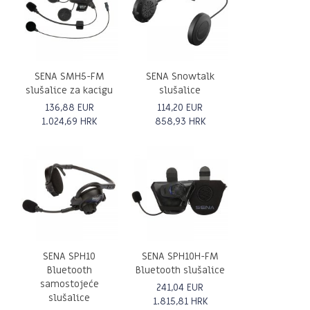
SENA SMH5-FM
SENA Snowtalk
slušalice za kacigu
slušalice
136,88 EUR
114,20 EUR
1.024,69 HRK
858,93 HRK
SENA SPH10
SENA SPH10H-FM
Bluetooth
Bluetooth slušalice
samostojeće
241,04 EUR
slušalice
1.815,81 HRK