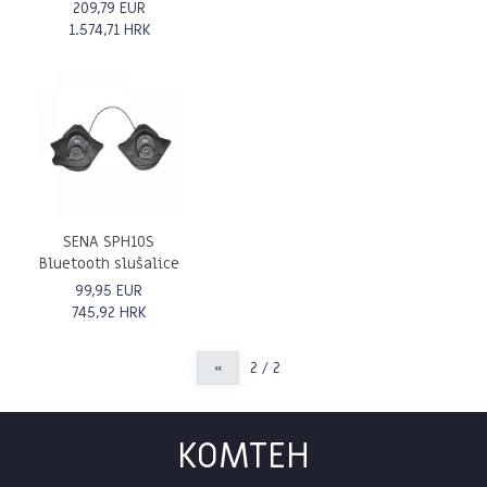
209,79 EUR
1.574,71 HRK
SENA SPH10S
Bluetooth slušalice
99,95 EUR
745,92 HRK
«
2 / 2
KOMTEH