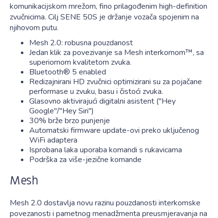
komunikacijskom mrežom, fino prilagođenim high-definition
zvučnicima. Cilj SENE 50S je držanje vozača spojenim na
njihovom putu.
Mesh 2.0: robusna pouzdanost
Jedan klik za povezivanje sa Mesh interkomom™, sa
superiornom kvalitetom zvuka.
Bluetooth® 5 enabled
Redizajnirani HD zvučnici optimizirani su za pojačane
performase u zvuku, basu i čistoći zvuka.
Glasovno aktivirajući digitalni asistent ("Hey
Google"/"Hey Siri")
30% brže brzo punjenje
Automatski firmware update-ovi preko uključenog
WiFi adaptera
Isprobana laka uporaba komandi s rukavicama
Podrška za više-jezične komande
Mesh
Mesh 2.0 dostavlja novu razinu pouzdanosti interkomske
povezanosti i pametnog menadžmenta preusmjeravanja na