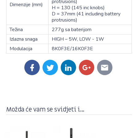
protrusions)
Dimenzije (mm)
H = 130 (145 inc knobs)
D = 37mm (41 including battery
protrusions)
Težina
277g sa baterijom
Izlazna snaga
HIGH – 5W, LOW - 1W
Modulacija
8K0F3E/16K0F3E
Možda će vam se svidjeti i...