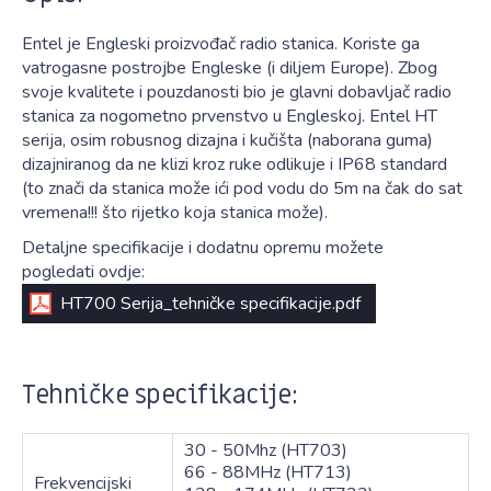
Entel je Engleski proizvođač radio stanica. Koriste ga
vatrogasne postrojbe Engleske (i diljem Europe). Zbog
svoje kvalitete i pouzdanosti bio je glavni dobavljač radio
stanica za nogometno prvenstvo u Engleskoj. Entel HT
serija, osim robusnog dizajna i kučišta (naborana guma)
dizajniranog da ne klizi kroz ruke odlikuje i IP68 standard
(to znači da stanica može ići pod vodu do 5m na čak do sat
vremena!!! što rijetko koja stanica može).
Detaljne specifikacije i dodatnu opremu možete
pogledati ovdje:
HT700 Serija_tehničke specifikacije.pdf
Tehničke specifikacije:
30 - 50Mhz (HT703)
66 - 88MHz (HT713)
Frekvencijski