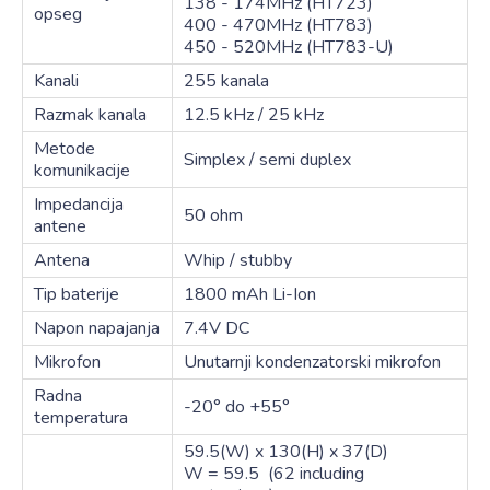
138 - 174MHz (HT723)
opseg
400 - 470MHz (HT783)
450 - 520MHz (HT783-U)
Kanali
255 kanala
Razmak kanala
12.5 kHz / 25 kHz
Metode
Simplex / semi duplex
komunikacije
Impedancija
50 ohm
antene
Antena
Whip / stubby
Tip baterije
1800 mAh Li-Ion
Napon napajanja
7.4V DC
Mikrofon
Unutarnji kondenzatorski mikrofon
Radna
-20° do +55°
temperatura
59.5(W) x 130(H) x 37(D)
W = 59.5 (62 including