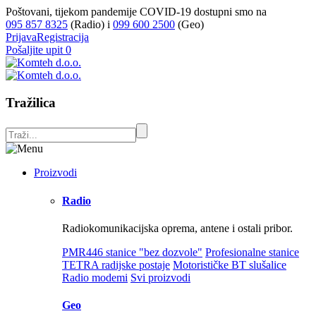
Poštovani, tijekom pandemije COVID-19 dostupni smo na
095 857 8325
(Radio) i
099 600 2500
(Geo)
Prijava
Registracija
Pošaljite upit
0
Tražilica
Proizvodi
Radio
Radiokomunikacijska oprema, antene i ostali pribor.
PMR446 stanice "bez dozvole"
Profesionalne stanice
TETRA radijske postaje
Motorističke BT slušalice
Radio modemi
Svi proizvodi
Geo