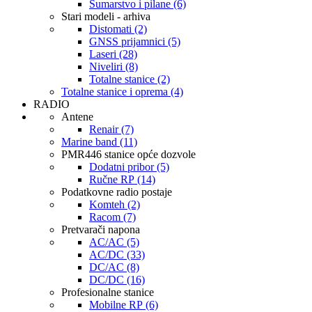
Šumarstvo i pilane (6)
Stari modeli - arhiva
Distomati (2)
GNSS prijamnici (5)
Laseri (28)
Niveliri (8)
Totalne stanice (2)
Totalne stanice i oprema (4)
RADIO
Antene
Renair (7)
Marine band (11)
PMR446 stanice opće dozvole
Dodatni pribor (5)
Ručne RP (14)
Podatkovne radio postaje
Komteh (2)
Racom (7)
Pretvarači napona
AC/AC (5)
AC/DC (33)
DC/AC (8)
DC/DC (16)
Profesionalne stanice
Mobilne RP (6)