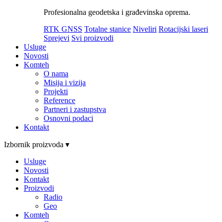
Profesionalna geodetska i građevinska oprema.
RTK GNSS
Totalne stanice
Niveliri
Rotacijski laseri
Sprejevi
Svi proizvodi
Usluge
Novosti
Komteh
O nama
Misija i vizija
Projekti
Reference
Partneri i zastupstva
Osnovni podaci
Kontakt
Izbornik proizvoda ▾
Usluge
Novosti
Kontakt
Proizvodi
Radio
Geo
Komteh