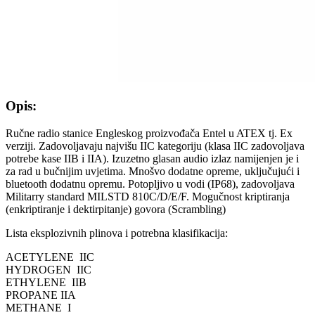
Opis:
Ručne radio stanice Engleskog proizvođača Entel u ATEX tj. Ex
verziji. Zadovoljavaju najvišu IIC kategoriju (klasa IIC zadovoljava
potrebe kase IIB i IIA). Izuzetno glasan audio izlaz namijenjen je i
za rad u bučnijim uvjetima. Mnošvo dodatne opreme, uključujući i
bluetooth dodatnu opremu. Potopljivo u vodi (IP68), zadovoljava
Militarry standard MILSTD 810C/D/E/F. Mogučnost kriptiranja
(enkriptiranje i dektirpitanje) govora (Scrambling)
Lista eksplozivnih plinova i potrebna klasifikacija:
ACETYLENE IIC
HYDROGEN IIC
ETHYLENE IIB
PROPANE IIA
METHANE I