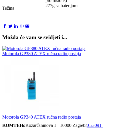
protrusions)
277g sa baterijom
Težina
Možda će vam se svidjeti i...
Motorola GP380 ATEX ručna radio postaja
Motorola GP340 ATEX ručna radio postaja
KOMTEH
a
Kozarčaninova 1 - 10000 Zagreb
t
01/3091-