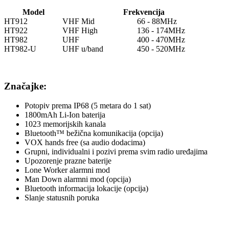
Model
Frekvencija
HT912
VHF Mid
66 - 88MHz
HT922
VHF High
136 - 174MHz
HT982
UHF
400 - 470MHz
HT982-U
UHF u/band
450 - 520MHz
Značajke:
Potopiv prema IP68 (5 metara do 1 sat)
1800mAh Li-Ion baterija
1023 memorijskih kanala
Bluetooth™ bežična komunikacija (opcija)
VOX hands free (sa audio dodacima)
Grupni, individualni i pozivi prema svim radio uređajima
Upozorenje prazne baterije
Lone Worker alarmni mod
Man Down alarmni mod (opcija)
Bluetooth informacija lokacije (opcija)
Slanje statusnih poruka