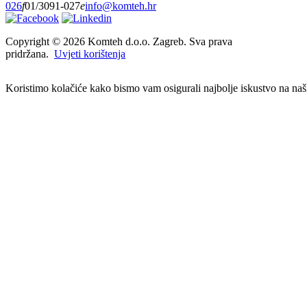
026
f
01/3091-027
e
info@komteh.hr
Copyright ©
2026 Komteh d.o.o. Zagreb. Sva prava
pridržana.
Uvjeti korištenja
Koristimo kolačiće kako bismo vam osigurali najbolje iskustvo na našim