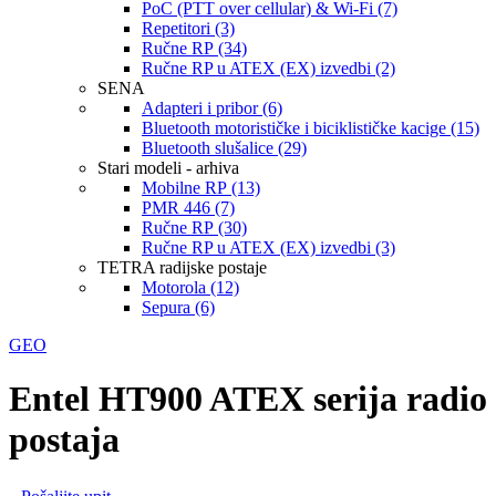
PoC (PTT over cellular) & Wi-Fi (7)
Repetitori (3)
Ručne RP (34)
Ručne RP u ATEX (EX) izvedbi (2)
SENA
Adapteri i pribor (6)
Bluetooth motorističke i biciklističke kacige (15)
Bluetooth slušalice (29)
Stari modeli - arhiva
Mobilne RP (13)
PMR 446 (7)
Ručne RP (30)
Ručne RP u ATEX (EX) izvedbi (3)
TETRA radijske postaje
Motorola (12)
Sepura (6)
GEO
Entel HT900 ATEX serija radio
postaja