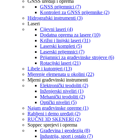
GNSS uređaji i oprema
GNSS prijemnici (7)
Kontroleri za GNSS prijemnike (2)
Hidrografski instrumenti (3)
Laseri
Cijevni laseri (4)
Dodatna oprema za lasere (10)
Križni i linijski laseri (31)
Laserski kompleti (5)
Laserski prijemnici (7)
Prijamnici za građevinske strojeve (6)
Rotacijski laseri (21)
Libele i kutomjeri (13)
Mjerenje elemenata u okolini (22)
Mjerni građevinski instrumenti
Elektronički teodoliti (2)
Inženjerski niveliri (1)
Mehanički teodoliti (2)
Optički niveliri (5)
Najam građevinske opreme (1)
Rabljeni i demo uređaji (2)
RUČNI 3D SKENERI (2)
Soppec sprejevi i oprema
Građevina i geodezija (8)
Industrija, sport i ostalo (7)