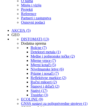
O nama
Misija i vizija
Projekti
Reference
Partneri i zastupstva
Osnovni podaci
AKCIJA (5)
GEO
DISTOMATI (13)
Dodatna oprema
Bolcne (7)
Detektori metala (1)
Međne i poligonske točke (2)
Mjerne vrpce (7)
Mjerni kotači (5)
Nivelmanske letve (6)
Prizme i nosači (7)
Reflektivne markice (2)
Ručni mikseri (2)
Štapovi i držači (2)
Stativi (17)
Trasirke (3)
ECOLINE (9)
GNSS sustavi za poljoprivredne strojeve (1)