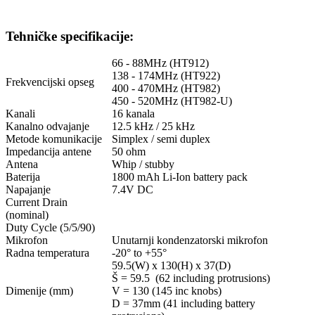
Tehničke specifikacije:
66 - 88MHz (HT912)
138 - 174MHz (HT922)
Frekvencijski opseg
400 - 470MHz (HT982)
450 - 520MHz (HT982-U)
Kanali
16 kanala
Kanalno odvajanje
12.5 kHz / 25 kHz
Metode komunikacije
Simplex / semi duplex
Impedancija antene
50 ohm
Antena
Whip / stubby
Baterija
1800 mAh Li-Ion battery pack
Napajanje
7.4V DC
Current Drain
(nominal)
Duty Cycle (5/5/90)
Mikrofon
Unutarnji kondenzatorski mikrofon
Radna temperatura
-20° to +55°
59.5(W) x 130(H) x 37(D)
Š = 59.5 (62 including protrusions)
Dimenije (mm)
V = 130 (145 inc knobs)
D = 37mm (41 including battery