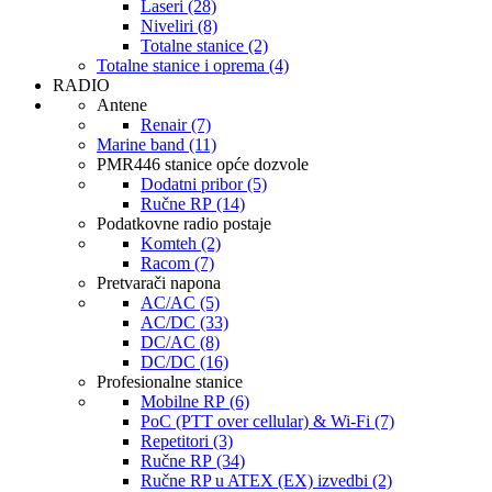
Laseri (28)
Niveliri (8)
Totalne stanice (2)
Totalne stanice i oprema (4)
RADIO
Antene
Renair (7)
Marine band (11)
PMR446 stanice opće dozvole
Dodatni pribor (5)
Ručne RP (14)
Podatkovne radio postaje
Komteh (2)
Racom (7)
Pretvarači napona
AC/AC (5)
AC/DC (33)
DC/AC (8)
DC/DC (16)
Profesionalne stanice
Mobilne RP (6)
PoC (PTT over cellular) & Wi-Fi (7)
Repetitori (3)
Ručne RP (34)
Ručne RP u ATEX (EX) izvedbi (2)