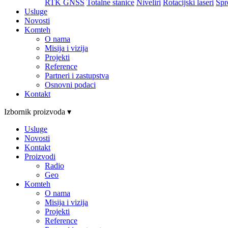
RTK GNSS
Totalne stanice
Niveliri
Rotacijski laseri
Spr
Usluge
Novosti
Komteh
O nama
Misija i vizija
Projekti
Reference
Partneri i zastupstva
Osnovni podaci
Kontakt
Izbornik proizvoda ▾
Usluge
Novosti
Kontakt
Proizvodi
Radio
Geo
Komteh
O nama
Misija i vizija
Projekti
Reference