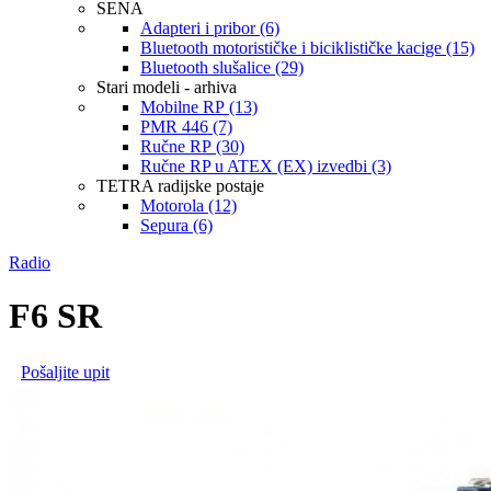
SENA
Adapteri i pribor (6)
Bluetooth motorističke i biciklističke kacige (15)
Bluetooth slušalice (29)
Stari modeli - arhiva
Mobilne RP (13)
PMR 446 (7)
Ručne RP (30)
Ručne RP u ATEX (EX) izvedbi (3)
TETRA radijske postaje
Motorola (12)
Sepura (6)
Radio
F6 SR
Pošaljite upit