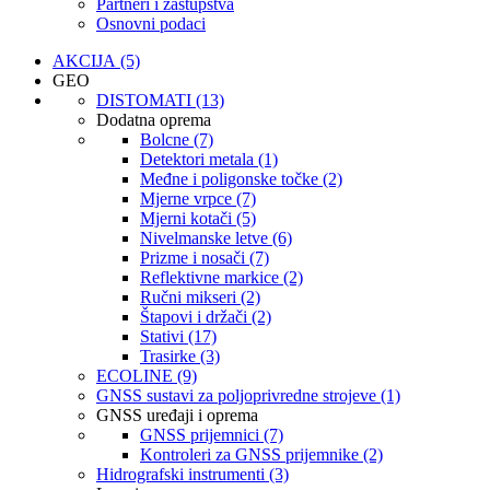
Partneri i zastupstva
Osnovni podaci
AKCIJA (5)
GEO
DISTOMATI (13)
Dodatna oprema
Bolcne (7)
Detektori metala (1)
Međne i poligonske točke (2)
Mjerne vrpce (7)
Mjerni kotači (5)
Nivelmanske letve (6)
Prizme i nosači (7)
Reflektivne markice (2)
Ručni mikseri (2)
Štapovi i držači (2)
Stativi (17)
Trasirke (3)
ECOLINE (9)
GNSS sustavi za poljoprivredne strojeve (1)
GNSS uređaji i oprema
GNSS prijemnici (7)
Kontroleri za GNSS prijemnike (2)
Hidrografski instrumenti (3)