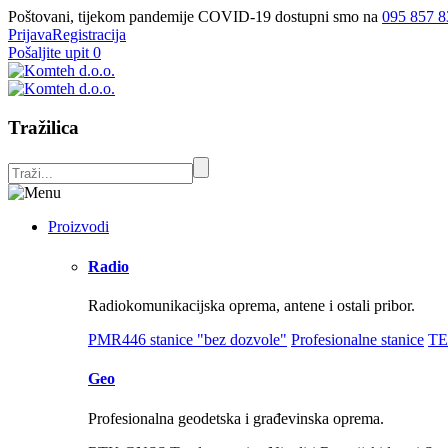
Poštovani, tijekom pandemije COVID-19 dostupni smo na
095 857 8
Prijava
Registracija
Pošaljite upit
0
Tražilica
Proizvodi
Radio
Radiokomunikacijska oprema, antene i ostali pribor.
PMR446 stanice "bez dozvole"
Profesionalne stanice
TE
Geo
Profesionalna geodetska i građevinska oprema.