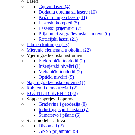
Laseri
Cijevni laseri (4)
Dodatna oprema za lasere (10)
Križni i linijski laseri (31)
Laserski kompleti (5)
Laserski prijemnici (7)
Prijamnici za građevinske strojeve (6)
Rotacijski laseri (21)
Libele i kutomjeri (13)
Mjerenje elemenata u okolini (22)
Mjerni građevinski instrumenti
Elektronički teodoliti (2)
Inženjerski niveliri (1)
Mehanički teodoliti (2)
Optički niveliri (5)
Najam građevinske opreme (1)
Rabljeni i demo uređaji (2)
RUČNI 3D SKENERI (2)
Soppec sprejevi i oprema
Građevina i geodezija (8)
Industrija, sport i ostalo (7)
Šumarstvo i pilane (6)
Stari modeli - arhiva
Distomati (2)
GNSS prijamnici (5)