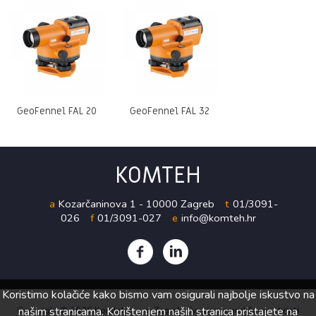
GeoFennel FAL 20
GeoFennel FAL 32
KOMTEH
a
Kozarčaninova 1 - 10000 Zagreb
t
01/3091-
026
f
01/3091-027
e
info@komteh.hr
Koristimo kolačiće kako bismo vam osigurali najbolje iskustvo na
Copyright ©
našim stranicama. Korištenjem naših stranica pristajete na
2026 Komteh d.o.o. Zagreb. Sva prava pridržana.
Uvjeti