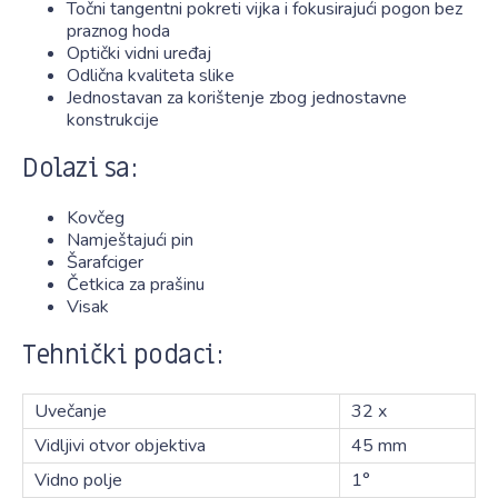
Točni tangentni pokreti vijka i fokusirajući pogon bez
praznog hoda
Optički vidni uređaj
Odlična kvaliteta slike
Jednostavan za korištenje zbog jednostavne
konstrukcije
Dolazi sa:
Kovčeg
Namještajući pin
Šarafciger
Četkica za prašinu
Visak
Tehnički podaci:
Uvečanje
32 x
Vidljivi otvor objektiva
45 mm
Vidno polje
1°