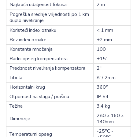
Najkraća udaljenost fokusa
2 m
Pogreška srednje vrijednosti po 1 km
duplo niveliranje
Koristeći index oznaku
< 1 mm
Bez index oznake
±2 mm
Konstanta množenja
100
Radni opseg kompenzatora
±15'
Preciznost niveliranja kompenzatora
2''
Libela
8' / 2mm
Horizontalni krug
360°
Otpornost na vlagu / prašinu
IP 54
Težina
3,4 kg
280 x 160 x
Dimenzije
140mm
-25°C -
Temperaturni opseg