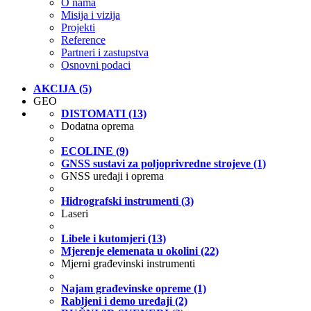
O nama
Misija i vizija
Projekti
Reference
Partneri i zastupstva
Osnovni podaci
AKCIJA (5)
GEO
DISTOMATI (13)
Dodatna oprema
ECOLINE (9)
GNSS sustavi za poljoprivredne strojeve (1)
GNSS uređaji i oprema
Hidrografski instrumenti (3)
Laseri
Libele i kutomjeri (13)
Mjerenje elemenata u okolini (22)
Mjerni građevinski instrumenti
Najam građevinske opreme (1)
Rabljeni i demo uređaji (2)