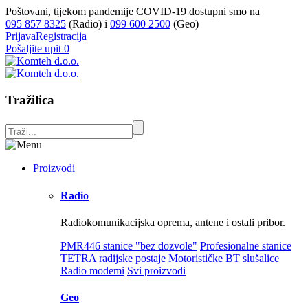
Poštovani, tijekom pandemije COVID-19 dostupni smo na
095 857 8325
(Radio) i
099 600 2500
(Geo)
Prijava
Registracija
Pošaljite upit
0
Tražilica
Proizvodi
Radio
Radiokomunikacijska oprema, antene i ostali pribor.
PMR446 stanice "bez dozvole"
Profesionalne stanice
TETRA radijske postaje
Motorističke BT slušalice
Radio modemi
Svi proizvodi
Geo