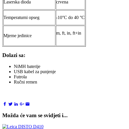
Laserska dioda
crvena
Temperaturni opseg
-10°C do 40 °C
m, ft, in, ft+in
Mjerne jedinice
Dolazi sa:
NiMH baterije
USB kabel za punjenje
Futrola
Ručni remen
Možda će vam se svidjeti i...