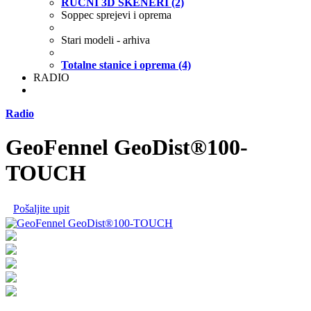
RUČNI 3D SKENERI (2)
Soppec sprejevi i oprema
Stari modeli - arhiva
Totalne stanice i oprema (4)
RADIO
Radio
GeoFennel GeoDist®100-
TOUCH
Pošaljite upit