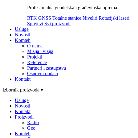
Profesionalna geodetska i građevinska oprema.
RTK GNSS
Totalne stanice
Niveliri
Rotacijski laseri
Sprejevi
Svi proizvodi
Usluge
Novosti
Komteh
O nama
Misija i vizija
Projekti
Reference
Partneri i zastupstva
Osnovni podaci
Kontakt
Izbornik proizvoda ▾
Usluge
Novosti
Kontakt
Proizvodi
Radio
Geo
Komteh