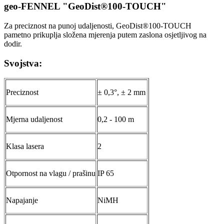
geo-FENNEL "GeoDist®100-TOUCH"
Za preciznost na punoj udaljenosti, GeoDist®100-TOUCH
pametno prikuplja složena mjerenja putem zaslona osjetljivog na
dodir.
Svojstva:
Preciznost
± 0,3°, ± 2 mm
Mjerna udaljenost
0,2 - 100 m
Klasa lasera
2
Otpornost na vlagu / prašinu
IP 65
Napajanje
NiMH