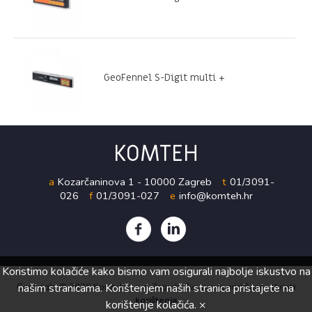
GeoFennel S-Digit multi +
KOMTEH
a
Kozarčaninova 1 - 10000 Zagreb
t
01/3091-
026
f
01/3091-027
e
info@komteh.hr
Koristimo kolačiće kako bismo vam osigurali najbolje iskustvo na
Copyright ©
našim stranicama. Korištenjem naših stranica pristajete na
2026 Komteh d.o.o. Zagreb. Sva prava pridržana.
Uvjeti
korištenja
korištenje kolačića. ×