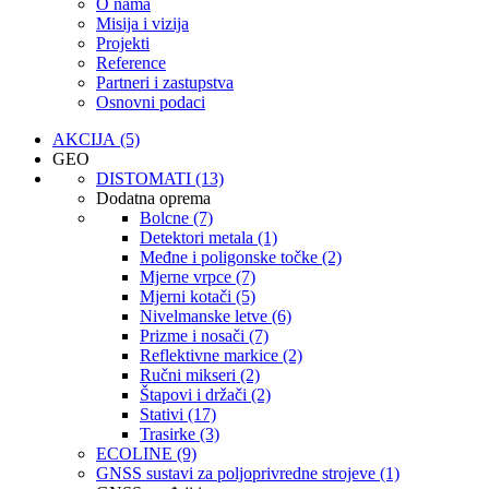
O nama
Misija i vizija
Projekti
Reference
Partneri i zastupstva
Osnovni podaci
AKCIJA (5)
GEO
DISTOMATI (13)
Dodatna oprema
Bolcne (7)
Detektori metala (1)
Međne i poligonske točke (2)
Mjerne vrpce (7)
Mjerni kotači (5)
Nivelmanske letve (6)
Prizme i nosači (7)
Reflektivne markice (2)
Ručni mikseri (2)
Štapovi i držači (2)
Stativi (17)
Trasirke (3)
ECOLINE (9)
GNSS sustavi za poljoprivredne strojeve (1)