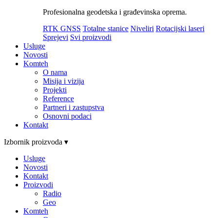
Profesionalna geodetska i građevinska oprema.
RTK GNSS
Totalne stanice
Niveliri
Rotacijski laseri
Sprejevi
Svi proizvodi
Usluge
Novosti
Komteh
O nama
Misija i vizija
Projekti
Reference
Partneri i zastupstva
Osnovni podaci
Kontakt
Izbornik proizvoda ▾
Usluge
Novosti
Kontakt
Proizvodi
Radio
Geo
Komteh