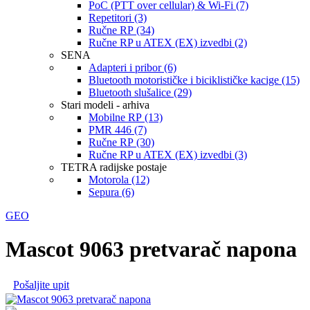
PoC (PTT over cellular) & Wi-Fi (7)
Repetitori (3)
Ručne RP (34)
Ručne RP u ATEX (EX) izvedbi (2)
SENA
Adapteri i pribor (6)
Bluetooth motorističke i biciklističke kacige (15)
Bluetooth slušalice (29)
Stari modeli - arhiva
Mobilne RP (13)
PMR 446 (7)
Ručne RP (30)
Ručne RP u ATEX (EX) izvedbi (3)
TETRA radijske postaje
Motorola (12)
Sepura (6)
GEO
Mascot 9063 pretvarač napona
Pošaljite upit