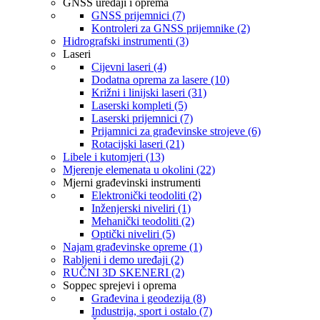
GNSS uređaji i oprema
GNSS prijemnici (7)
Kontroleri za GNSS prijemnike (2)
Hidrografski instrumenti (3)
Laseri
Cijevni laseri (4)
Dodatna oprema za lasere (10)
Križni i linijski laseri (31)
Laserski kompleti (5)
Laserski prijemnici (7)
Prijamnici za građevinske strojeve (6)
Rotacijski laseri (21)
Libele i kutomjeri (13)
Mjerenje elemenata u okolini (22)
Mjerni građevinski instrumenti
Elektronički teodoliti (2)
Inženjerski niveliri (1)
Mehanički teodoliti (2)
Optički niveliri (5)
Najam građevinske opreme (1)
Rabljeni i demo uređaji (2)
RUČNI 3D SKENERI (2)
Soppec sprejevi i oprema
Građevina i geodezija (8)
Industrija, sport i ostalo (7)