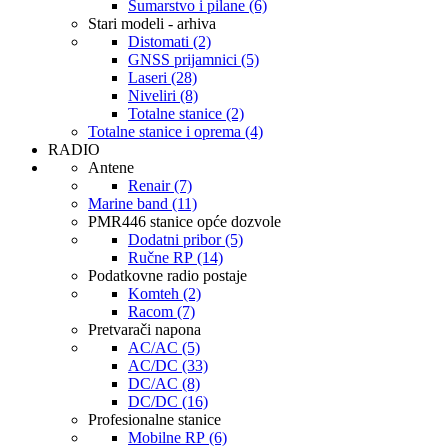
Šumarstvo i pilane (6)
Stari modeli - arhiva
Distomati (2)
GNSS prijamnici (5)
Laseri (28)
Niveliri (8)
Totalne stanice (2)
Totalne stanice i oprema (4)
RADIO
Antene
Renair (7)
Marine band (11)
PMR446 stanice opće dozvole
Dodatni pribor (5)
Ručne RP (14)
Podatkovne radio postaje
Komteh (2)
Racom (7)
Pretvarači napona
AC/AC (5)
AC/DC (33)
DC/AC (8)
DC/DC (16)
Profesionalne stanice
Mobilne RP (6)