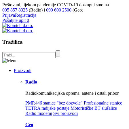
Poštovani, tijekom pandemije COVID-19 dostupni smo na
095 857 8325
(Radio) i
099 600 2500
(Geo)
Prijava
Registracija
Pošaljite upit
0
Tražilica
Proizvodi
Radio
Radiokomunikacijska oprema, antene i ostali pribor.
PMR446 stanice "bez dozvole"
Profesionalne stanice
TETRA radijske postaje
Motorističke BT slušalice
Radio modemi
Svi proizvodi
Geo