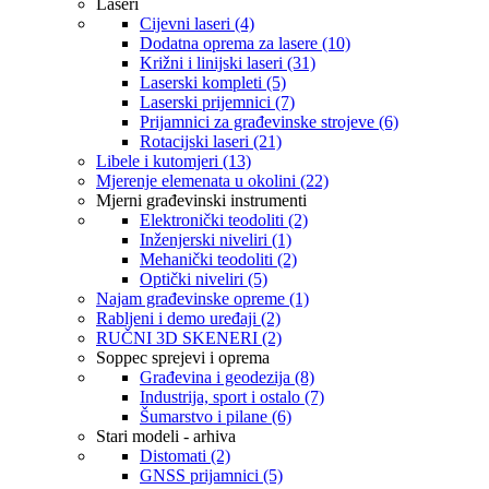
Laseri
Cijevni laseri (4)
Dodatna oprema za lasere (10)
Križni i linijski laseri (31)
Laserski kompleti (5)
Laserski prijemnici (7)
Prijamnici za građevinske strojeve (6)
Rotacijski laseri (21)
Libele i kutomjeri (13)
Mjerenje elemenata u okolini (22)
Mjerni građevinski instrumenti
Elektronički teodoliti (2)
Inženjerski niveliri (1)
Mehanički teodoliti (2)
Optički niveliri (5)
Najam građevinske opreme (1)
Rabljeni i demo uređaji (2)
RUČNI 3D SKENERI (2)
Soppec sprejevi i oprema
Građevina i geodezija (8)
Industrija, sport i ostalo (7)
Šumarstvo i pilane (6)
Stari modeli - arhiva
Distomati (2)
GNSS prijamnici (5)