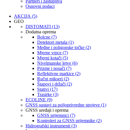
Partneri i zastupstva
Osnovni podaci
AKCIJA (5)
GEO
DISTOMATI (13)
Dodatna oprema
Bolcne (7)
Detektori metala (1)
Međne i poligonske točke (2)
Mjerne vrpce (7)
Mjerni kotači (5)
Nivelmanske letve (6)
Prizme i nosači (7)
Reflektivne markice (2)
Ručni mikseri (2)
Štapovi i držači (2)
Stativi (17)
Trasirke (3)
ECOLINE (9)
GNSS sustavi za poljoprivredne strojeve (1)
GNSS uređaji i oprema
GNSS prijemnici (7)
Kontroleri za GNSS prijemnike (2)
Hidrografski instrumenti (3)