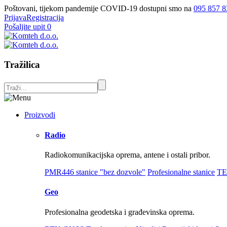
Poštovani, tijekom pandemije COVID-19 dostupni smo na
095 857 8
Prijava
Registracija
Pošaljite upit
0
Tražilica
Proizvodi
Radio
Radiokomunikacijska oprema, antene i ostali pribor.
PMR446 stanice "bez dozvole"
Profesionalne stanice
TE
Geo
Profesionalna geodetska i građevinska oprema.