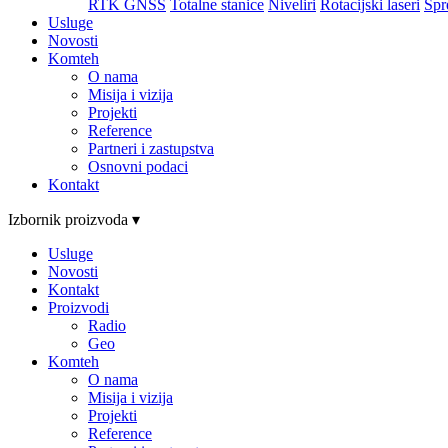
RTK GNSS
Totalne stanice
Niveliri
Rotacijski laseri
Spr
Usluge
Novosti
Komteh
O nama
Misija i vizija
Projekti
Reference
Partneri i zastupstva
Osnovni podaci
Kontakt
Izbornik proizvoda ▾
Usluge
Novosti
Kontakt
Proizvodi
Radio
Geo
Komteh
O nama
Misija i vizija
Projekti
Reference