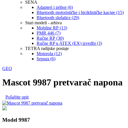
SENA
Adapteri i pribor (6)
Bluetooth motorističke i biciklističke kacige (15)
Bluetooth slušalice (29)
Stari modeli - arhiva
Mobilne RP (13)
PMR 446 (7)
Ručne RP (30)
Ručne RP u ATEX (EX) izvedbi (3)
TETRA radijske postaje
Motorola (12)
Sepura (6)
GEO
Mascot 9987 pretvarač napona
Pošaljite upit
Model 9987