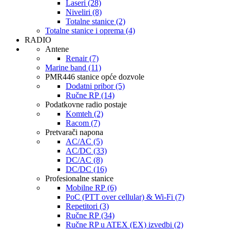
Laseri (28)
Niveliri (8)
Totalne stanice (2)
Totalne stanice i oprema (4)
RADIO
Antene
Renair (7)
Marine band (11)
PMR446 stanice opće dozvole
Dodatni pribor (5)
Ručne RP (14)
Podatkovne radio postaje
Komteh (2)
Racom (7)
Pretvarači napona
AC/AC (5)
AC/DC (33)
DC/AC (8)
DC/DC (16)
Profesionalne stanice
Mobilne RP (6)
PoC (PTT over cellular) & Wi-Fi (7)
Repetitori (3)
Ručne RP (34)
Ručne RP u ATEX (EX) izvedbi (2)