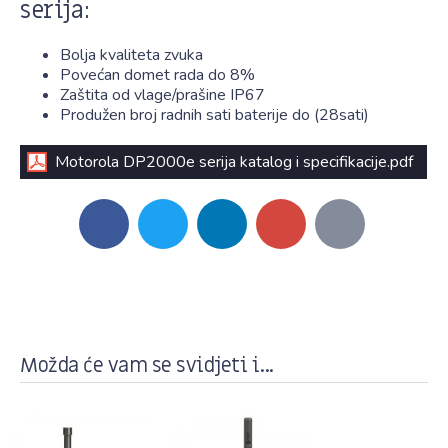
serija:
Bolja kvaliteta zvuka
Povećan domet rada do 8%
Zaštita od vlage/prašine IP67
Produžen broj radnih sati baterije do (28sati)
Motorola DP2000e serija katalog i specifikacije.pdf
Možda će vam se svidjeti i...