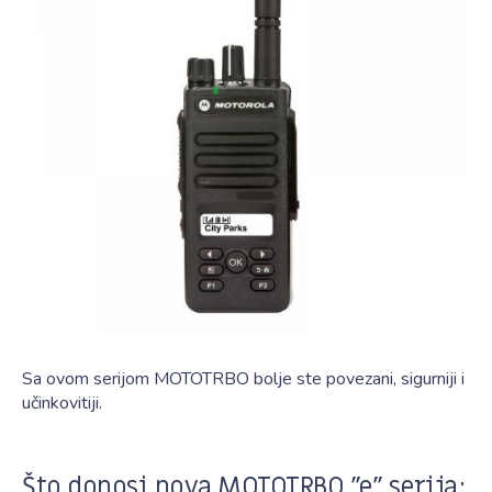
Sa ovom serijom MOTOTRBO bolje ste povezani, sigurniji i
učinkovitiji.
Što donosi nova MOTOTRBO "e" serija: