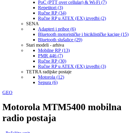
PoC (PTT over cellular) & Wi-Fi (7)
Repetitori (3)
Ručne RP (34)
Ručne RP u ATEX (EX) izvedbi (2)
SENA
Adapteri i pribor (6)
Bluetooth motorističke i biciklističke kacige (15)
Bluetooth slušalice (29)
Stari modeli - arhiva
Mobilne RP (13)
PMR 446 (7)
Ručne RP (30)
Ručne RP u ATEX (EX) izvedbi (3)
TETRA radijske postaje
Motorola (12)
Sepura (6)
GEO
Motorola MTM5400 mobilna
radio postaja