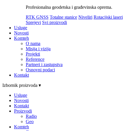
Profesionalna geodetska i građevinska oprema.
RTK GNSS
Totalne stanice
Niveliri
Rotacijski laseri
Sprejevi
Svi proizvodi
Usluge
Novosti
Komteh
O nama
Misija i vizija
Projekti
Reference
Partneri i zastupstva
Osnovni podaci
Kontakt
Izbornik proizvoda ▾
Usluge
Novosti
Kontakt
Proizvodi
Radio
Geo
Komteh