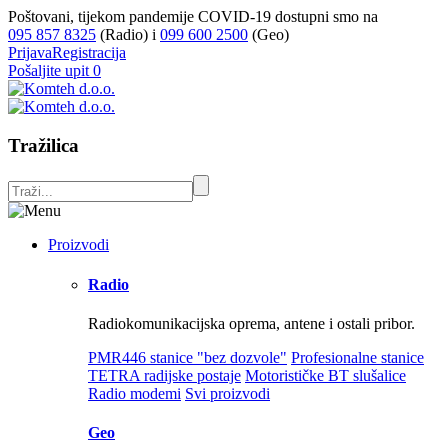
Poštovani, tijekom pandemije COVID-19 dostupni smo na
095 857 8325
(Radio) i
099 600 2500
(Geo)
Prijava
Registracija
Pošaljite upit
0
Tražilica
Proizvodi
Radio
Radiokomunikacijska oprema, antene i ostali pribor.
PMR446 stanice "bez dozvole"
Profesionalne stanice
TETRA radijske postaje
Motorističke BT slušalice
Radio modemi
Svi proizvodi
Geo