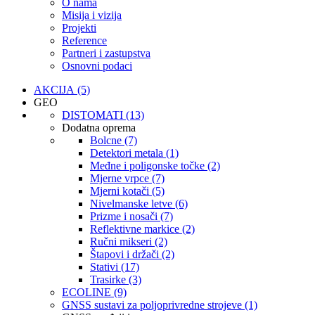
O nama
Misija i vizija
Projekti
Reference
Partneri i zastupstva
Osnovni podaci
AKCIJA (5)
GEO
DISTOMATI (13)
Dodatna oprema
Bolcne (7)
Detektori metala (1)
Međne i poligonske točke (2)
Mjerne vrpce (7)
Mjerni kotači (5)
Nivelmanske letve (6)
Prizme i nosači (7)
Reflektivne markice (2)
Ručni mikseri (2)
Štapovi i držači (2)
Stativi (17)
Trasirke (3)
ECOLINE (9)
GNSS sustavi za poljoprivredne strojeve (1)