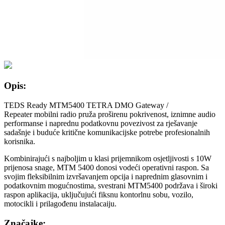
Opis:
TEDS Ready MTM5400 TETRA DMO Gateway /
Repeater mobilni radio pruža proširenu pokrivenost, iznimne audio
performanse i naprednu podatkovnu povezivost za rješavanje
sadašnje i buduće kritične komunikacijske potrebe profesionalnih
korisnika.
Kombinirajući s najboljim u klasi prijemnikom osjetljivosti s 10W
prijenosa snage, MTM 5400 donosi vodeći operativni raspon. Sa
svojim fleksibilnim izvršavanjem opcija i naprednim glasovnim i
podatkovnim mogućnostima, svestrani MTM5400 podržava i široki
raspon aplikacija, uključujući fiksnu kontorlnu sobu, vozilo,
motocikli i prilagođenu instalacaiju.
Značajke: