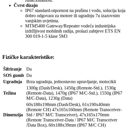
funkcionalnost.
Čvrst dizajn
IP67 standard-otpornost na prašinu i vodu, solucija koja
dobro odgovara za motore ili ugradnju 7u izazovnim
vanjskim uvjetima.
MTM5400 Gateway/Repeater vodeća industrijska
izdržljivost mobilnih radija, prolazi zahtjeve ETS EN
300 019-1-5 klase 5M3
Fizičke karakteristike:
Šifriranje
Da
SOS gumb
Da
Ugradnja
Brza ugradnja, jednostavno upravljanje, motocikli
1300g (Dash/Desk), 1450g (Remote-Std.), 1530g
Težina
(Remote-Data), 1470g (IP67 M/C-Std.), 1550g (IP67
M/C-Data), 1230g (Data)
60x188x198mm (Dash/Desk), 61x190x40mm
(Remote CH) 47x165x160mm (Remote Transceiver-
Dimenzija
Std / IP67 M/C Transceiver), 47x165x170mm
(Remote Transceiver-Data / IP67 M/C Transceiver
/Data Box), 60x188x39mm (IP67 M/C CH)