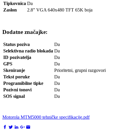
Tipkovnica
Da
Zaslon
2.8” VGA 640x480 TFT 65K boja
Dodatne značajke:
Status poziva
Da
Selektivna radio blokada
Da
ID pozivatelja
Da
GPS
Da
Skeniranje
Prioritetni, grupni razgovori
Tekst poruke
Da
Programibilne tipke
Da
Pozivni tonovi
Da
SOS signal
Da
Motorola MTM5000 tehničke specifikacije.pdf