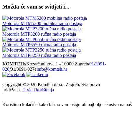
Možda će vam se svidjeti i...
Motorola MTM5200 mobilna radio postaja
Motorola MTP3200 ručna radio postaja
Motorola MTP6550 ručna radio postaja
Motorola MTP3250 ručna radio postaja
KOMTEH
a
Kozarčaninova 1 - 10000 Zagreb
t
01/3091-
026
f
01/3091-027
e
info@komteh.hr
Copyright ©
2026 Komteh d.o.o. Zagreb. Sva prava
pridržana.
Uvjeti korištenja
Koristimo kolačiće kako bismo vam osigurali najbolje iskustvo na našim