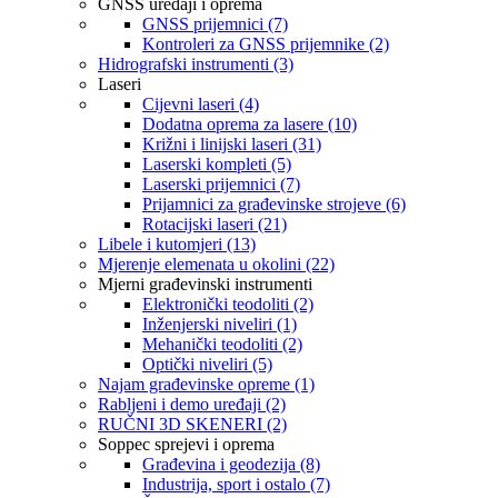
GNSS uređaji i oprema
GNSS prijemnici (7)
Kontroleri za GNSS prijemnike (2)
Hidrografski instrumenti (3)
Laseri
Cijevni laseri (4)
Dodatna oprema za lasere (10)
Križni i linijski laseri (31)
Laserski kompleti (5)
Laserski prijemnici (7)
Prijamnici za građevinske strojeve (6)
Rotacijski laseri (21)
Libele i kutomjeri (13)
Mjerenje elemenata u okolini (22)
Mjerni građevinski instrumenti
Elektronički teodoliti (2)
Inženjerski niveliri (1)
Mehanički teodoliti (2)
Optički niveliri (5)
Najam građevinske opreme (1)
Rabljeni i demo uređaji (2)
RUČNI 3D SKENERI (2)
Soppec sprejevi i oprema
Građevina i geodezija (8)
Industrija, sport i ostalo (7)