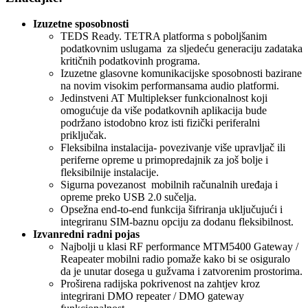
Izuzetne sposobnosti
TEDS Ready. TETRA platforma s poboljšanim
podatkovnim uslugama za sljedeću generaciju zadataka
kritičnih podatkovinh programa.
Izuzetne glasovne komunikacijske sposobnosti bazirane
na novim visokim performansama audio platformi.
Jedinstveni AT Multiplekser funkcionalnost koji
omogućuje da više podatkovnih aplikacija bude
podržano istodobno kroz isti fizički periferalni
priključak.
Fleksibilna instalacija- povezivanje više upravljač ili
periferne opreme u primopredajnik za još bolje i
fleksibilnije instalacije.
Sigurna povezanost mobilnih računalnih uređaja i
opreme preko USB 2.0 sučelja.
Opsežna end-to-end funkcija šifriranja uključujući i
integriranu SIM-baznu opciju za dodanu fleksibilnost.
Izvanredni radni pojas
Najbolji u klasi RF performance MTM5400 Gateway /
Reapeater mobilni radio pomaže kako bi se osiguralo
da je unutar dosega u gužvama i zatvorenim prostorima.
Proširena radijska pokrivenost na zahtjev kroz
integrirani DMO repeater / DMO gateway