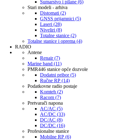
Šumarstvo i pilane (6)
Stari modeli - arhiva
Distomati (2)
GNSS prijamnici (5)
Laseri (28)
Niveliri (8)
Totalne stanice (2)
Totalne stanice i oprema (4)
RADIO
Antene
Renair (7)
Marine band (11)
PMR446 stanice opće dozvole
Dodatni pribor (5)
Ručne RP (14)
Podatkovne radio postaje
Komteh (2)
Racom (7)
Pretvarači napona
AC/AC (5)
AC/DC (33)
DC/AC (8)
DC/DC (16)
Profesionalne stanice
Mobilne RP (6)