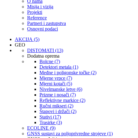
O nama
Misija i vizija
Projekti
Reference
Partneri i zastupstva
Osnovni podaci
AKCIJA (5)
GEO
DISTOMATI (13)
Dodatna oprema
Bolcne (7)
Detektori metala (1)
Međne i poligonske točke (2)
Mjerne vrpce (7)
Mjerni kotači (5)
Nivelmanske letve (6)
Prizme i nosači (7)
Reflektivne markice (2)
Ručni mikseri (2)
Štapovi i držači (2)
Stativi (17)
Trasirke (3)
ECOLINE (9)
GNSS sustavi za poljoprivredne strojeve (1)