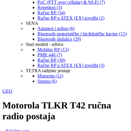
PoC (PTT over cellular) & Wi-Fi (7)
Repetitori (3)
Ručne RP (34)
Ručne RP u ATEX (EX) izvedbi (2)
SENA
Adapteri i pribor (6)
Bluetooth motorističke i biciklističke kacige (15)
Bluetooth slušalice (29)
Stari modeli - arhiva
Mobilne RP (13)
PMR 446 (7)
Ručne RP (30)
Ručne RP u ATEX (EX) izvedbi (3)
TETRA radijske postaje
Motorola (12)
Sepura (6)
GEO
Motorola TLKR T42 ručna
radio postaja