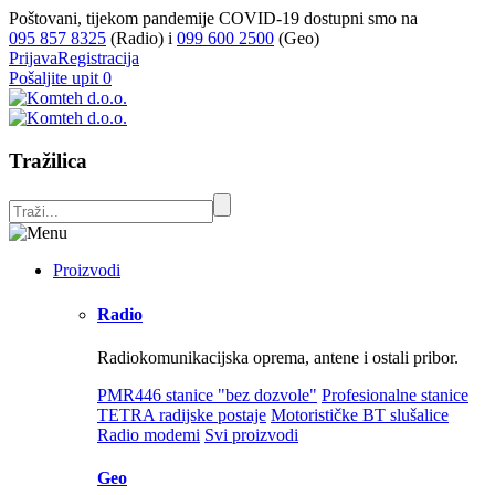
Poštovani, tijekom pandemije COVID-19 dostupni smo na
095 857 8325
(Radio) i
099 600 2500
(Geo)
Prijava
Registracija
Pošaljite upit
0
Tražilica
Proizvodi
Radio
Radiokomunikacijska oprema, antene i ostali pribor.
PMR446 stanice "bez dozvole"
Profesionalne stanice
TETRA radijske postaje
Motorističke BT slušalice
Radio modemi
Svi proizvodi
Geo