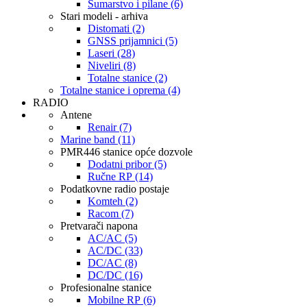
Šumarstvo i pilane (6)
Stari modeli - arhiva
Distomati (2)
GNSS prijamnici (5)
Laseri (28)
Niveliri (8)
Totalne stanice (2)
Totalne stanice i oprema (4)
RADIO
Antene
Renair (7)
Marine band (11)
PMR446 stanice opće dozvole
Dodatni pribor (5)
Ručne RP (14)
Podatkovne radio postaje
Komteh (2)
Racom (7)
Pretvarači napona
AC/AC (5)
AC/DC (33)
DC/AC (8)
DC/DC (16)
Profesionalne stanice
Mobilne RP (6)