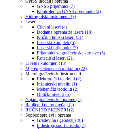
GNSS uređaji i oprema
GNSS prijemnici (7)
Kontroleri za GNSS prijemnike (2)
Hidrografski instrumenti (3)
Laseri
Cijevni laseri (4)
Dodatna oprema za lasere (10)
Križni i linijski laseri (31)
Laserski kompleti (5)
Laserski prijemnici (7)
Prijamnici za građevinske strojeve (6)
Rotacijski laseri (21)
Libele i kutomjeri (13)
Mjerenje elemenata u okolini (22)
Mjerni građevinski instrumenti
Elektronički teodoliti (2)
Inženjerski niveliri (1)
Mehanički teodoliti (2)
Optički niveliri (5)
Najam građevinske opreme (1)
Rabljeni i demo uređaji (2)
RUČNI 3D SKENERI (2)
Soppec sprejevi i oprema
Građevina i geodezija (8)
Industrija, sport i ostalo (7)