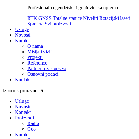
Profesionalna geodetska i građevinska oprema.
RTK GNSS
Totalne stanice
Niveliri
Rotacijski laseri
Sprejevi
Svi proizvodi
Usluge
Novosti
Komteh
O nama
Misija i vizija
Projekti
Reference
Partneri i zastupstva
Osnovni podaci
Kontakt
Izbornik proizvoda ▾
Usluge
Novosti
Kontakt
Proizvodi
Radio
Geo
Komteh