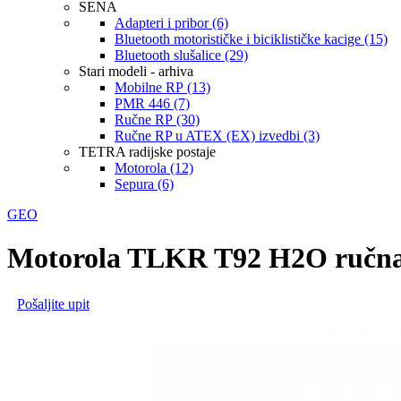
SENA
Adapteri i pribor (6)
Bluetooth motorističke i biciklističke kacige (15)
Bluetooth slušalice (29)
Stari modeli - arhiva
Mobilne RP (13)
PMR 446 (7)
Ručne RP (30)
Ručne RP u ATEX (EX) izvedbi (3)
TETRA radijske postaje
Motorola (12)
Sepura (6)
GEO
Motorola TLKR T92 H2O ručna 
Pošaljite upit