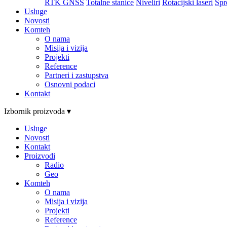
RTK GNSS
Totalne stanice
Niveliri
Rotacijski laseri
Spr
Usluge
Novosti
Komteh
O nama
Misija i vizija
Projekti
Reference
Partneri i zastupstva
Osnovni podaci
Kontakt
Izbornik proizvoda ▾
Usluge
Novosti
Kontakt
Proizvodi
Radio
Geo
Komteh
O nama
Misija i vizija
Projekti
Reference