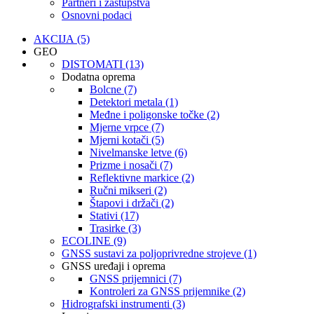
Partneri i zastupstva
Osnovni podaci
AKCIJA (5)
GEO
DISTOMATI (13)
Dodatna oprema
Bolcne (7)
Detektori metala (1)
Međne i poligonske točke (2)
Mjerne vrpce (7)
Mjerni kotači (5)
Nivelmanske letve (6)
Prizme i nosači (7)
Reflektivne markice (2)
Ručni mikseri (2)
Štapovi i držači (2)
Stativi (17)
Trasirke (3)
ECOLINE (9)
GNSS sustavi za poljoprivredne strojeve (1)
GNSS uređaji i oprema
GNSS prijemnici (7)
Kontroleri za GNSS prijemnike (2)
Hidrografski instrumenti (3)