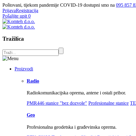
Poštovani, tijekom pandemije COVID-19 dostupni smo na
095 857 8
Prijava
Registracija
Pošaljite upit
0
Tražilica
Proizvodi
Radio
Radiokomunikacijska oprema, antene i ostali pribor.
PMR446 stanice "bez dozvole"
Profesionalne stanice
TE
Geo
Profesionalna geodetska i građevinska oprema.