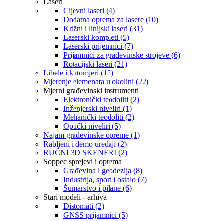
Laseri
Cijevni laseri (4)
Dodatna oprema za lasere (10)
Križni i linijski laseri (31)
Laserski kompleti (5)
Laserski prijemnici (7)
Prijamnici za građevinske strojeve (6)
Rotacijski laseri (21)
Libele i kutomjeri (13)
Mjerenje elemenata u okolini (22)
Mjerni građevinski instrumenti
Elektronički teodoliti (2)
Inženjerski niveliri (1)
Mehanički teodoliti (2)
Optički niveliri (5)
Najam građevinske opreme (1)
Rabljeni i demo uređaji (2)
RUČNI 3D SKENERI (2)
Soppec sprejevi i oprema
Građevina i geodezija (8)
Industrija, sport i ostalo (7)
Šumarstvo i pilane (6)
Stari modeli - arhiva
Distomati (2)
GNSS prijamnici (5)