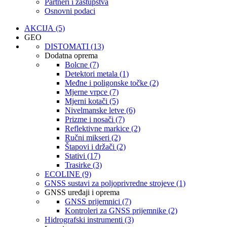
Partneri i zastupstva
Osnovni podaci
AKCIJA (5)
GEO
DISTOMATI (13)
Dodatna oprema
Bolcne (7)
Detektori metala (1)
Međne i poligonske točke (2)
Mjerne vrpce (7)
Mjerni kotači (5)
Nivelmanske letve (6)
Prizme i nosači (7)
Reflektivne markice (2)
Ručni mikseri (2)
Štapovi i držači (2)
Stativi (17)
Trasirke (3)
ECOLINE (9)
GNSS sustavi za poljoprivredne strojeve (1)
GNSS uređaji i oprema
GNSS prijemnici (7)
Kontroleri za GNSS prijemnike (2)
Hidrografski instrumenti (3)