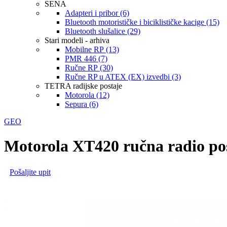
SENA
Adapteri i pribor (6)
Bluetooth motorističke i biciklističke kacige (15)
Bluetooth slušalice (29)
Stari modeli - arhiva
Mobilne RP (13)
PMR 446 (7)
Ručne RP (30)
Ručne RP u ATEX (EX) izvedbi (3)
TETRA radijske postaje
Motorola (12)
Sepura (6)
GEO
Motorola XT420 ručna radio po
Pošaljite upit