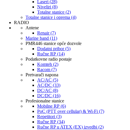
Laseri (28)
Niveliri (8)
Totalne stanice (2)
Totalne stanice i oprema (4)
RADIO
Antene
Renair (7)
Marine band (11)
PMR446 stanice opće dozvole
Dodatni pribor (5)
Ručne RP (14)
Podatkovne radio postaje
Komteh (2)
Racom (7)
Pretvarači napona
AC/AC (5)
AC/DC (33)
DC/AC (8)
DC/DC (16)
Profesionalne stanice
Mobilne RP (6)
PoC (PTT over cellular) & Wi-Fi (7)
Repetitori (3)
Ručne RP (34)
Ručne RP u ATEX (EX) izvedbi (2)