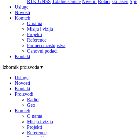
RTK GNSS
Totalne stanice
Niveliri
Rotacijski laseri
Spr
Usluge
Novosti
Komteh
O nama
Misija i vizija
Projekti
Reference
Partneri i zastupstva
Osnovni podaci
Kontakt
Izbornik proizvoda ▾
Usluge
Novosti
Kontakt
Proizvodi
Radio
Geo
Komteh
O nama
Misija i vizija
Projekti
Reference