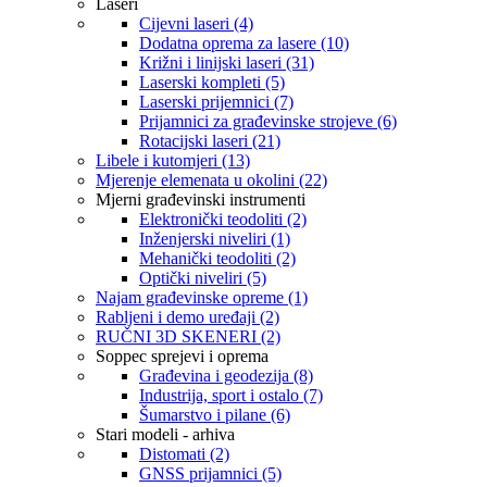
Laseri
Cijevni laseri (4)
Dodatna oprema za lasere (10)
Križni i linijski laseri (31)
Laserski kompleti (5)
Laserski prijemnici (7)
Prijamnici za građevinske strojeve (6)
Rotacijski laseri (21)
Libele i kutomjeri (13)
Mjerenje elemenata u okolini (22)
Mjerni građevinski instrumenti
Elektronički teodoliti (2)
Inženjerski niveliri (1)
Mehanički teodoliti (2)
Optički niveliri (5)
Najam građevinske opreme (1)
Rabljeni i demo uređaji (2)
RUČNI 3D SKENERI (2)
Soppec sprejevi i oprema
Građevina i geodezija (8)
Industrija, sport i ostalo (7)
Šumarstvo i pilane (6)
Stari modeli - arhiva
Distomati (2)
GNSS prijamnici (5)