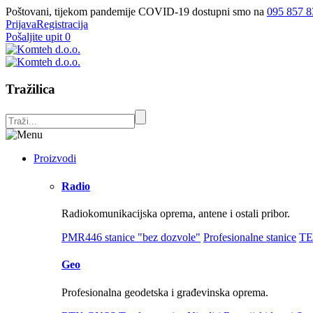
Poštovani, tijekom pandemije COVID-19 dostupni smo na
095 857 8
Prijava
Registracija
Pošaljite upit
0
Tražilica
Proizvodi
Radio
Radiokomunikacijska oprema, antene i ostali pribor.
PMR446 stanice "bez dozvole"
Profesionalne stanice
TE
Geo
Profesionalna geodetska i građevinska oprema.