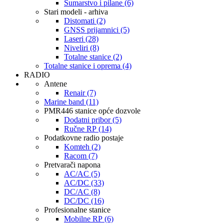
Šumarstvo i pilane (6)
Stari modeli - arhiva
Distomati (2)
GNSS prijamnici (5)
Laseri (28)
Niveliri (8)
Totalne stanice (2)
Totalne stanice i oprema (4)
RADIO
Antene
Renair (7)
Marine band (11)
PMR446 stanice opće dozvole
Dodatni pribor (5)
Ručne RP (14)
Podatkovne radio postaje
Komteh (2)
Racom (7)
Pretvarači napona
AC/AC (5)
AC/DC (33)
DC/AC (8)
DC/DC (16)
Profesionalne stanice
Mobilne RP (6)