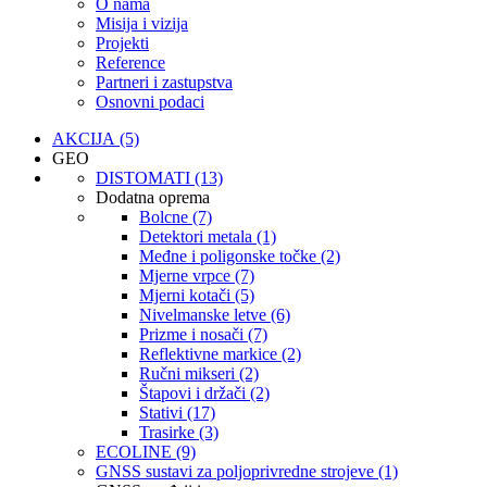
O nama
Misija i vizija
Projekti
Reference
Partneri i zastupstva
Osnovni podaci
AKCIJA (5)
GEO
DISTOMATI (13)
Dodatna oprema
Bolcne (7)
Detektori metala (1)
Međne i poligonske točke (2)
Mjerne vrpce (7)
Mjerni kotači (5)
Nivelmanske letve (6)
Prizme i nosači (7)
Reflektivne markice (2)
Ručni mikseri (2)
Štapovi i držači (2)
Stativi (17)
Trasirke (3)
ECOLINE (9)
GNSS sustavi za poljoprivredne strojeve (1)