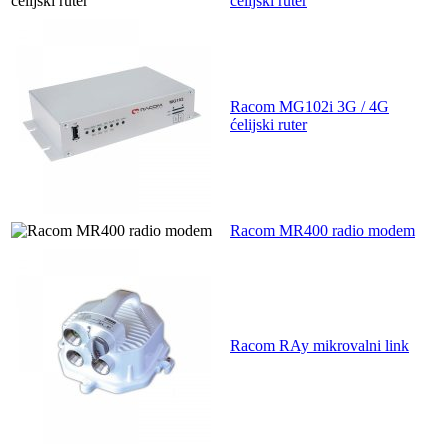
ćelijski ruter
Racom MG102i 3G / 4G
ćelijski ruter
Racom MR400 radio modem
Racom RAy mikrovalni link