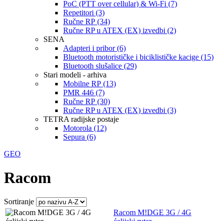
PoC (PTT over cellular) & Wi-Fi (7)
Repetitori (3)
Ručne RP (34)
Ručne RP u ATEX (EX) izvedbi (2)
SENA
Adapteri i pribor (6)
Bluetooth motorističke i biciklističke kacige (15)
Bluetooth slušalice (29)
Stari modeli - arhiva
Mobilne RP (13)
PMR 446 (7)
Ručne RP (30)
Ručne RP u ATEX (EX) izvedbi (3)
TETRA radijske postaje
Motorola (12)
Sepura (6)
GEO
Racom
Sortiranje
Racom M!DGE 3G / 4G