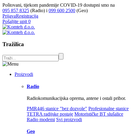
Poštovani, tijekom pandemije COVID-19 dostupni smo na
095 857 8325
(Radio) i
099 600 2500
(Geo)
Prijava
Registracija
Pošaljite upit
0
Tražilica
Proizvodi
Radio
Radiokomunikacijska oprema, antene i ostali pribor.
PMR446 stanice "bez dozvole"
Profesionalne stanice
TETRA radijske postaje
Motorističke BT slušalice
Radio modemi
Svi proizvodi
Geo