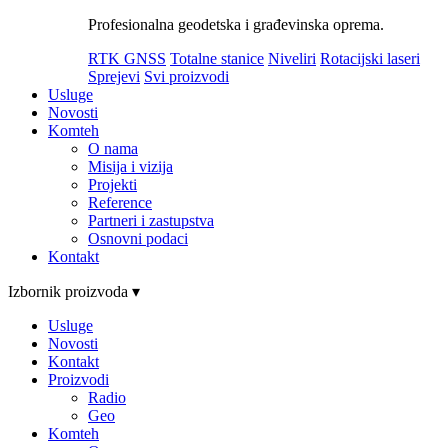
Profesionalna geodetska i građevinska oprema.
RTK GNSS
Totalne stanice
Niveliri
Rotacijski laseri
Sprejevi
Svi proizvodi
Usluge
Novosti
Komteh
O nama
Misija i vizija
Projekti
Reference
Partneri i zastupstva
Osnovni podaci
Kontakt
Izbornik proizvoda ▾
Usluge
Novosti
Kontakt
Proizvodi
Radio
Geo
Komteh