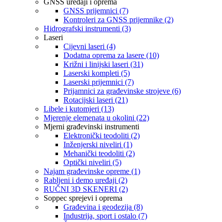
GNSS uređaji i oprema
GNSS prijemnici (7)
Kontroleri za GNSS prijemnike (2)
Hidrografski instrumenti (3)
Laseri
Cijevni laseri (4)
Dodatna oprema za lasere (10)
Križni i linijski laseri (31)
Laserski kompleti (5)
Laserski prijemnici (7)
Prijamnici za građevinske strojeve (6)
Rotacijski laseri (21)
Libele i kutomjeri (13)
Mjerenje elemenata u okolini (22)
Mjerni građevinski instrumenti
Elektronički teodoliti (2)
Inženjerski niveliri (1)
Mehanički teodoliti (2)
Optički niveliri (5)
Najam građevinske opreme (1)
Rabljeni i demo uređaji (2)
RUČNI 3D SKENERI (2)
Soppec sprejevi i oprema
Građevina i geodezija (8)
Industrija, sport i ostalo (7)