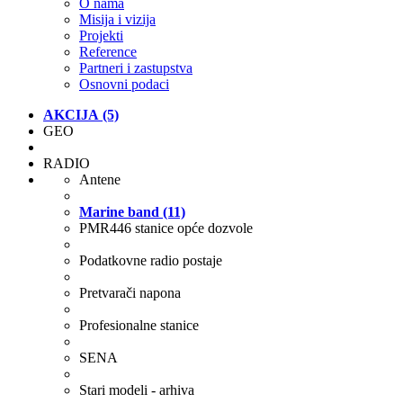
O nama
Misija i vizija
Projekti
Reference
Partneri i zastupstva
Osnovni podaci
AKCIJA (5)
GEO
RADIO
Antene
Marine band (11)
PMR446 stanice opće dozvole
Podatkovne radio postaje
Pretvarači napona
Profesionalne stanice
SENA
Stari modeli - arhiva