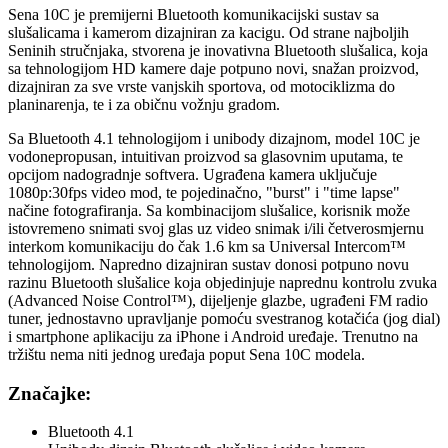
Sena 10C je premijerni Bluetooth komunikacijski sustav sa
slušalicama i kamerom dizajniran za kacigu. Od strane najboljih
Seninih stručnjaka, stvorena je inovativna Bluetooth slušalica, koja
sa tehnologijom HD kamere daje potpuno novi, snažan proizvod,
dizajniran za sve vrste vanjskih sportova, od motociklizma do
planinarenja, te i za običnu vožnju gradom.
Sa Bluetooth 4.1 tehnologijom i unibody dizajnom, model 10C je
vodonepropusan, intuitivan proizvod sa glasovnim uputama, te
opcijom nadogradnje softvera. Ugrađena kamera uključuje
1080p:30fps video mod, te pojedinačno, "burst" i "time lapse"
načine fotografiranja. Sa kombinacijom slušalice, korisnik može
istovremeno snimati svoj glas uz video snimak i/ili četverosmjernu
interkom komunikaciju do čak 1.6 km sa Universal Intercom™
tehnologijom. Napredno dizajniran sustav donosi potpuno novu
razinu Bluetooth slušalice koja objedinjuje naprednu kontrolu zvuka
(Advanced Noise Control™), dijeljenje glazbe, ugrađeni FM radio
tuner, jednostavno upravljanje pomoću svestranog kotačića (jog dial)
i smartphone aplikaciju za iPhone i Android uređaje. Trenutno na
tržištu nema niti jednog uređaja poput Sena 10C modela.
Značajke:
Bluetooth 4.1