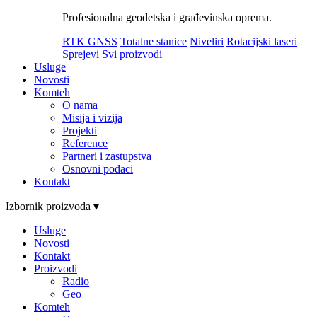
Profesionalna geodetska i građevinska oprema.
RTK GNSS
Totalne stanice
Niveliri
Rotacijski laseri
Sprejevi
Svi proizvodi
Usluge
Novosti
Komteh
O nama
Misija i vizija
Projekti
Reference
Partneri i zastupstva
Osnovni podaci
Kontakt
Izbornik proizvoda ▾
Usluge
Novosti
Kontakt
Proizvodi
Radio
Geo
Komteh