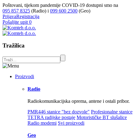
Poštovani, tijekom pandemije COVID-19 dostupni smo na
095 857 8325
(Radio) i
099 600 2500
(Geo)
Prijava
Registracija
Pošaljite upit
0
Tražilica
Proizvodi
Radio
Radiokomunikacijska oprema, antene i ostali pribor.
PMR446 stanice "bez dozvole"
Profesionalne stanice
TETRA radijske postaje
Motorističke BT slušalice
Radio modemi
Svi proizvodi
Geo