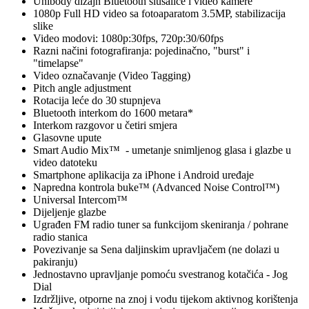
Unibody dizajn Bluetooth slušalice i video kamere
1080p Full HD video sa fotoaparatom 3.5MP, stabilizacija
slike
Video modovi: 1080p:30fps, 720p:30/60fps
Razni načini fotografiranja: pojedinačno, "burst" i
"timelapse"
Video označavanje (Video Tagging)
Pitch angle adjustment
Rotacija leće do 30 stupnjeva
Bluetooth interkom do 1600 metara*
Interkom razgovor u četiri smjera
Glasovne upute
Smart Audio Mix™ - umetanje snimljenog glasa i glazbe u
video datoteku
Smartphone aplikacija za iPhone i Android uređaje
Napredna kontrola buke™ (Advanced Noise Control™)
Universal Intercom™
Dijeljenje glazbe
Ugrađen FM radio tuner sa funkcijom skeniranja / pohrane
radio stanica
Povezivanje sa Sena daljinskim upravljačem (ne dolazi u
pakiranju)
Jednostavno upravljanje pomoću svestranog kotačića - Jog
Dial
Izdržljive, otporne na znoj i vodu tijekom aktivnog korištenja