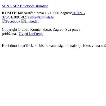
SENA SF2 Bluetooth slušalice
KOMTEH
a
Kozarčaninova 1 - 10000 Zagreb
t
01/3091-
026
f
01/3091-027
e
info@komteh.hr
Copyright ©
2026 Komteh d.o.o. Zagreb. Sva prava
pridržana.
Uvjeti korištenja
Koristimo kolačiće kako bismo vam osigurali najbolje iskustvo na našim