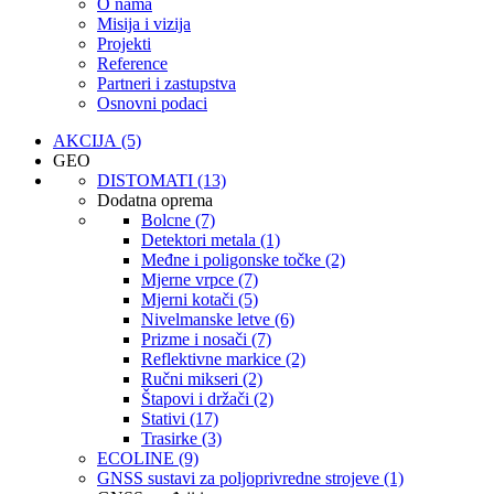
O nama
Misija i vizija
Projekti
Reference
Partneri i zastupstva
Osnovni podaci
AKCIJA (5)
GEO
DISTOMATI (13)
Dodatna oprema
Bolcne (7)
Detektori metala (1)
Međne i poligonske točke (2)
Mjerne vrpce (7)
Mjerni kotači (5)
Nivelmanske letve (6)
Prizme i nosači (7)
Reflektivne markice (2)
Ručni mikseri (2)
Štapovi i držači (2)
Stativi (17)
Trasirke (3)
ECOLINE (9)
GNSS sustavi za poljoprivredne strojeve (1)