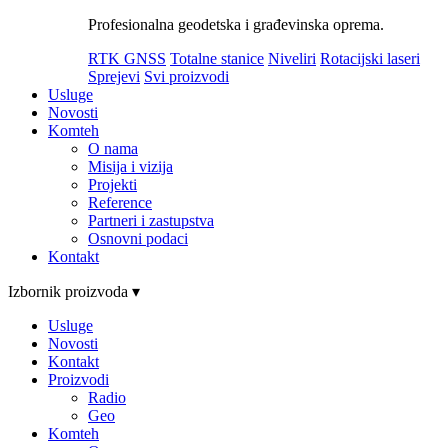
Profesionalna geodetska i građevinska oprema.
RTK GNSS
Totalne stanice
Niveliri
Rotacijski laseri
Sprejevi
Svi proizvodi
Usluge
Novosti
Komteh
O nama
Misija i vizija
Projekti
Reference
Partneri i zastupstva
Osnovni podaci
Kontakt
Izbornik proizvoda ▾
Usluge
Novosti
Kontakt
Proizvodi
Radio
Geo
Komteh