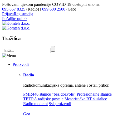
Poštovani, tijekom pandemije COVID-19 dostupni smo na
095 857 8325
(Radio) i
099 600 2500
(Geo)
Prijava
Registracija
Pošaljite upit
0
Tražilica
Proizvodi
Radio
Radiokomunikacijska oprema, antene i ostali pribor.
PMR446 stanice "bez dozvole"
Profesionalne stanice
TETRA radijske postaje
Motorističke BT slušalice
Radio modemi
Svi proizvodi
Geo