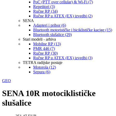
PoC (PTT over cellular) & Wi-Fi (7)
Repetitori (3)
Ručne RP (34)
Ručne RP u ATEX (EX) izvedbi (2)
SENA
Adapteri i pribor (6)
Bluetooth motorističke i biciklističke kacige (15)
Bluetooth slušalice (29)
Stari modeli - arhiva
Mobilne RP (13)
PMR 446 (7)
Ručne RP (30)
Ručne RP u ATEX (EX) izvedbi (3)
TETRA radijske postaje
Motorola (12)
Sepura (6)
GEO
SENA 10R motociklističke
slušalice