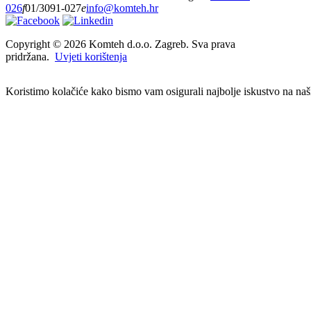
026
f
01/3091-027
e
info@komteh.hr
Copyright ©
2026 Komteh d.o.o. Zagreb. Sva prava
pridržana.
Uvjeti korištenja
Koristimo kolačiće kako bismo vam osigurali najbolje iskustvo na našim