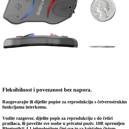
Fleksibilnost i povezanost bez napora.
Razgovarajte ili dijelite popise za reprodukciju s četverostrukim
funkcijama interkoma.
Vodite razgovor, dijelite popis za reprodukciju s do četiri
pratilaca, ili povežite sve osobe u privatni poziv. 10R opremljen
Bluetooth® 4.1 tehnologijom čini sve to sa kristalno čistom