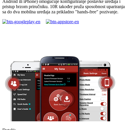
Android ili iPhone) omogućuje konfiguriranje postavke uređaja i
pristup brzom priručniku. 10R također pruža sposobnost upariranja
sa do dva mobilna uređaja za prikladno "hands-free" pozivanje.