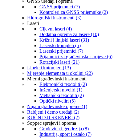
GNSS uređaji i oprema
GNSS prijemnici (7)
Kontroleri za GNSS prijemnike (2)
Hidrografski instrumenti (3)
Laseri
Cijevni laseri (4)
Dodatna oprema za lasere (10)
Križni i linijski laseri (31)
Laserski kompleti (5)
Laserski prijemnici (7)
Prijamnici za građevinske strojeve (6)
Rotacijski laseri (21)
Libele i kutomjeri (13)
Mjerenje elemenata u okolini (22)
Mjerni građevinski instrumenti
Elektronički teodoliti (2)
Inženjerski niveliri (1)
Mehanički teodoliti (2)
Optički niveliri (5)
Najam građevinske opreme (1)
Rabljeni i demo uređaji (2)
RUČNI 3D SKENERI (2)
Soppec sprejevi i oprema
Građevina i geodezija (8)
Industrija, sport i ostalo (7)