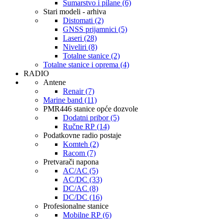
Šumarstvo i pilane (6)
Stari modeli - arhiva
Distomati (2)
GNSS prijamnici (5)
Laseri (28)
Niveliri (8)
Totalne stanice (2)
Totalne stanice i oprema (4)
RADIO
Antene
Renair (7)
Marine band (11)
PMR446 stanice opće dozvole
Dodatni pribor (5)
Ručne RP (14)
Podatkovne radio postaje
Komteh (2)
Racom (7)
Pretvarači napona
AC/AC (5)
AC/DC (33)
DC/AC (8)
DC/DC (16)
Profesionalne stanice
Mobilne RP (6)