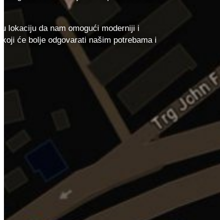
Projekti
Reference
Partneri i zastupstva
u lokaciju da nam omogući moderniji i
Osnovni podaci
r koji će bolje odgovarati našim potrebama i
KOMTEH rješenja
Radio
Geo
Sprejevi
Novosti i događanja
Uspješno smo certificirani prema ISO standardima
Uspješno smo certificirani prema ISO standardima
S ponosom objavljujemo da smo uspješno certificirani prema
međunarodno priznatim standardima ISO 9001, ISO 14001 i
ISO/IEC 27001.