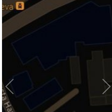
HTS -820 - Prva robotska totalna stanica od Hi-
Target-a
Radite sami, radite pouzdano.
18. simpozij ovlaštenih inženjera geodezije -
darujemo Hi-Target V200 GNSS RTK
Komteh d.o.o. i ove godine sudjeluje kao Zlatni sponzor na 18.
simpoziju ovlaštenih inženjera geodezije (Bol na Braču). Prijavite se
za sudjelovanje uživo i osvojite Hi-Target V200 GNSS RTK.