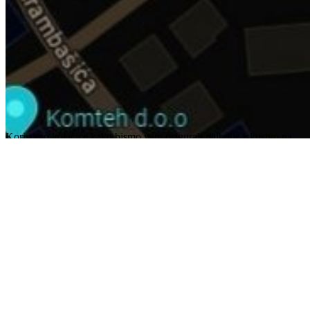
KOMTEH
a
Kozarčaninova 1 - 10000 Zagreb
t
01/3091-
026
f
01/3091-027
e
info@komteh.hr
Copyright ©
2026 Komteh d.o.o. Zagreb. Sva prava
pridržana.
Uvjeti korištenja
Koristimo kolačiće kako bismo vam osigurali najbolje iskustvo na
našim stranicama. Korištenjem naših stranica pristajete na korištenje
kolačića. ×