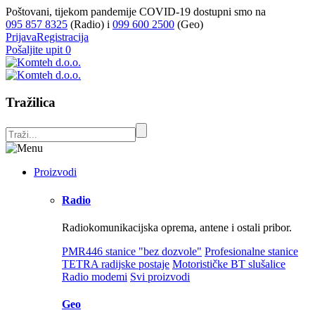
Poštovani, tijekom pandemije COVID-19 dostupni smo na
095 857 8325
(Radio) i
099 600 2500
(Geo)
Prijava
Registracija
Pošaljite upit
0
Tražilica
Proizvodi
Radio
Radiokomunikacijska oprema, antene i ostali pribor.
PMR446 stanice "bez dozvole"
Profesionalne stanice
TETRA radijske postaje
Motorističke BT slušalice
Radio modemi
Svi proizvodi
Geo