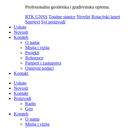
Profesionalna geodetska i građevinska oprema.
RTK GNSS
Totalne stanice
Niveliri
Rotacijski laseri
Sprejevi
Svi proizvodi
Usluge
Novosti
Komteh
O nama
Misija i vizija
Projekti
Reference
Partneri i zastupstva
Osnovni podaci
Kontakt
Usluge
Novosti
Kontakt
Proizvodi
Radio
Geo
Komteh
O nama
Misija i vizija