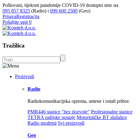
Poštovani, tijekom pandemije COVID-19 dostupni smo na
095 857 8325
(Radio) i
099 600 2500
(Geo)
Prijava
Registracija
Pošaljite upit
0
Tražilica
Proizvodi
Radio
Radiokomunikacijska oprema, antene i ostali pribor.
PMR446 stanice "bez dozvole"
Profesionalne stanice
TETRA radijske postaje
Motorističke BT slušalice
Radio modemi
Svi proizvodi
Geo