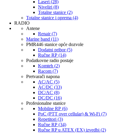
Laseri (28)
Niveliri (8)
Totalne stanice (2)
Totalne stanice i oprema (4)
RADIO
Antene
Renair (7)
Marine band (11)
PMR446 stanice opće dozvole
Dodatni pribor (5)
Ručne RP (14)
Podatkovne radio postaje
Komteh (2)
Racom (7)
Pretvarači napona
AC/AC (5)
AC/DC (33)
DC/AC (8)
DC/DC (16)
Profesionalne stanice
Mobilne RP (6)
PoC (PTT over cellular) & Wi-Fi (7)
Repetitori (3)
Ručne RP (34)
Ručne RP u ATEX (EX) izvedbi (2)