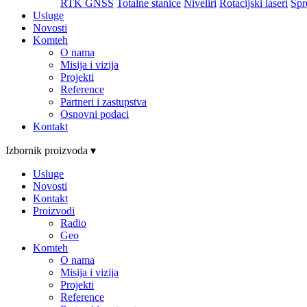
RTK GNSS
Totalne stanice
Niveliri
Rotacijski laseri
Spr
Usluge
Novosti
Komteh
O nama
Misija i vizija
Projekti
Reference
Partneri i zastupstva
Osnovni podaci
Kontakt
Izbornik proizvoda ▾
Usluge
Novosti
Kontakt
Proizvodi
Radio
Geo
Komteh
O nama
Misija i vizija
Projekti
Reference