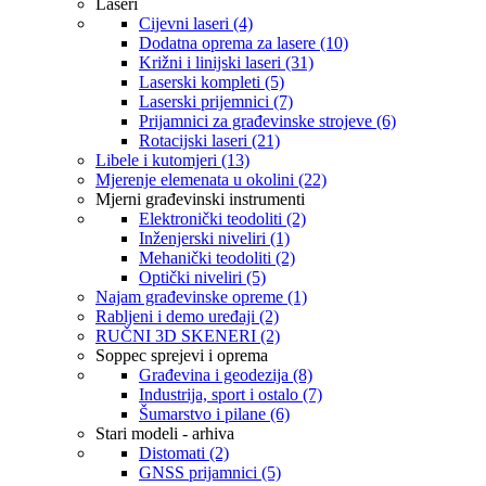
Laseri
Cijevni laseri (4)
Dodatna oprema za lasere (10)
Križni i linijski laseri (31)
Laserski kompleti (5)
Laserski prijemnici (7)
Prijamnici za građevinske strojeve (6)
Rotacijski laseri (21)
Libele i kutomjeri (13)
Mjerenje elemenata u okolini (22)
Mjerni građevinski instrumenti
Elektronički teodoliti (2)
Inženjerski niveliri (1)
Mehanički teodoliti (2)
Optički niveliri (5)
Najam građevinske opreme (1)
Rabljeni i demo uređaji (2)
RUČNI 3D SKENERI (2)
Soppec sprejevi i oprema
Građevina i geodezija (8)
Industrija, sport i ostalo (7)
Šumarstvo i pilane (6)
Stari modeli - arhiva
Distomati (2)
GNSS prijamnici (5)