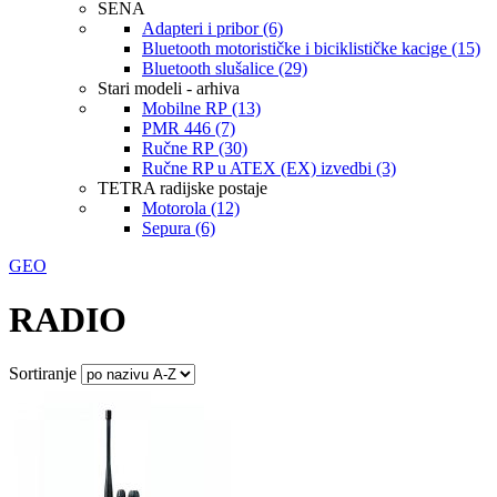
SENA
Adapteri i pribor (6)
Bluetooth motorističke i biciklističke kacige (15)
Bluetooth slušalice (29)
Stari modeli - arhiva
Mobilne RP (13)
PMR 446 (7)
Ručne RP (30)
Ručne RP u ATEX (EX) izvedbi (3)
TETRA radijske postaje
Motorola (12)
Sepura (6)
GEO
RADIO
Sortiranje