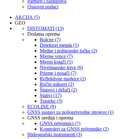
Partneri i zastupstva
Osnovni podaci
AKCIJA (5)
GEO
DISTOMATI (13)
Dodatna oprema
Bolcne (7)
Detektori metala (1)
Međne i poligonske točke (2)
Mjerne vrpce (7)
Mjerni kotači (5)
Nivelmanske letve (6)
Prizme i nosači (7)
Reflektivne markice (2)
Ručni mikseri (2)
Štapovi i držači (2)
Stativi (17)
Trasirke (3)
ECOLINE (9)
GNSS sustavi za poljoprivredne strojeve (1)
GNSS uređaji i oprema
GNSS prijemnici (7)
Kontroleri za GNSS prijemnike (2)
Hidrografski instrumenti (3)