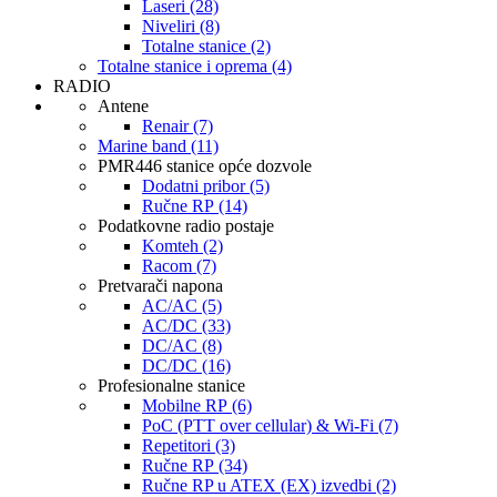
Laseri (28)
Niveliri (8)
Totalne stanice (2)
Totalne stanice i oprema (4)
RADIO
Antene
Renair (7)
Marine band (11)
PMR446 stanice opće dozvole
Dodatni pribor (5)
Ručne RP (14)
Podatkovne radio postaje
Komteh (2)
Racom (7)
Pretvarači napona
AC/AC (5)
AC/DC (33)
DC/AC (8)
DC/DC (16)
Profesionalne stanice
Mobilne RP (6)
PoC (PTT over cellular) & Wi-Fi (7)
Repetitori (3)
Ručne RP (34)
Ručne RP u ATEX (EX) izvedbi (2)