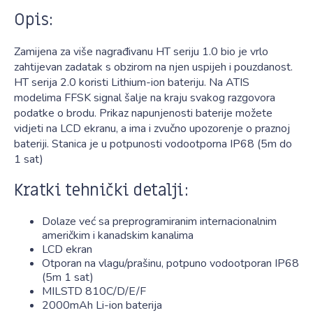
Opis:
Zamijena za više nagrađivanu HT seriju 1.0 bio je vrlo
zahtijevan zadatak s obzirom na njen uspijeh i pouzdanost.
HT serija 2.0 koristi Lithium-ion bateriju. Na ATIS
modelima FFSK signal šalje na kraju svakog razgovora
podatke o brodu. Prikaz napunjenosti baterije možete
vidjeti na LCD ekranu, a ima i zvučno upozorenje o praznoj
bateriji. Stanica je u potpunosti vodootporna IP68 (5m do
1 sat)
Kratki tehnički detalji:
Dolaze već sa preprogramiranim internacionalnim
američkim i kanadskim kanalima
LCD ekran
Otporan na vlagu/prašinu, potpuno vodootporan IP68
(5m 1 sat)
MILSTD 810C/D/E/F
2000mAh Li-ion baterija