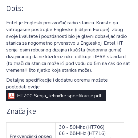
Opis:
Entel je Engleski proizvođač radio stanica. Koriste ga
vatrogasne postrojbe Engleske (i diljem Europe). Zbog
svoje kvalitete i pouzdanosti bio je glavni dobavljač radio
stanica za nogometno prvenstvo u Engleskoj. Entel HT
serija, osim robusnog dizajna i kučišta (naborana guma)
dizajniranog da ne klizi kroz ruke odlikuje i IP68 standard
(to znači da stanica može ići pod vodu do 5m na čak do sat
vremena!!! što rijetko koja stanica može).
Detaljne specifikacije i dodatnu opremu možete
pogledati ovdje:
HT700 Serija_tehničke specifikacije.pdf
Značajke:
30 - 50Mhz (HT706)
66 - 88MHz (HT716)
Frekvencijski opseg