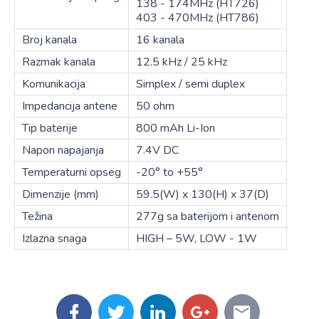
138 - 174MHz (HT726)
403 - 470MHz (HT786)
Broj kanala
16 kanala
Razmak kanala
12.5 kHz / 25 kHz
Komunikacija
Simplex / semi duplex
Impedancija antene
50 ohm
Tip baterije
800 mAh Li-Ion
Napon napajanja
7.4V DC
Temperaturni opseg
-20° to +55°
Dimenzije (mm)
59.5(W) x 130(H) x 37(D)
Težina
277g sa baterijom i antenom
Izlazna snaga
HIGH – 5W, LOW - 1W