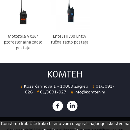
Motorola VX264
Entel HT700 Entry
profesionalna radio
ručna radio postaja
postaja
KOMTEH
a
Kozarčaninova 1 - 10000 Zagreb
t
01/3091-
026
f
01/3091-027
e
info@komteh.hr
Koristimo kolačiće kako bismo vam osigurali najbolje iskustvo na
Copyright ©
2026 Komteh d.o.o. Zagreb. Sva prava pridržana.
Uvjeti