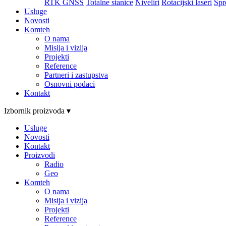
RTK GNSS
Totalne stanice
Niveliri
Rotacijski laseri
Spr
Usluge
Novosti
Komteh
O nama
Misija i vizija
Projekti
Reference
Partneri i zastupstva
Osnovni podaci
Kontakt
Izbornik proizvoda ▾
Usluge
Novosti
Kontakt
Proizvodi
Radio
Geo
Komteh
O nama
Misija i vizija
Projekti
Reference