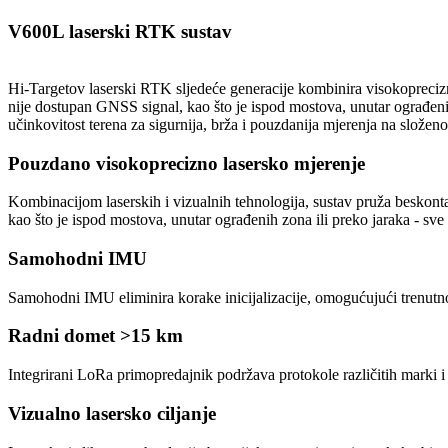
V600L laserski RTK sustav
Hi-Targetov laserski RTK sljedeće generacije kombinira visokoprecizn
nije dostupan GNSS signal, kao što je ispod mostova, unutar ograđen
učinkovitost terena za sigurnija, brža i pouzdanija mjerenja na složen
Pouzdano visokoprecizno lasersko mjerenje
Kombinacijom laserskih i vizualnih tehnologija, sustav pruža besko
kao što je ispod mostova, unutar ograđenih zona ili preko jaraka - sve 
Samohodni IMU
Samohodni IMU eliminira korake inicijalizacije, omogućujući trenutno
Radni domet >15 km
Integrirani LoRa primopredajnik podržava protokole različitih marki
Vizualno lasersko ciljanje