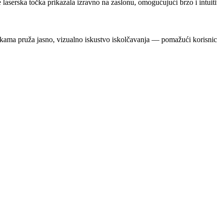
e laserska točka prikazala izravno na zaslonu, omogućujući brzo i intuit
pruža jasno, vizualno iskustvo iskolčavanja — pomažući korisnicima