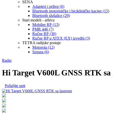
SENA
Adapteri i pribor (6)
Bluetooth motorističke i biciklističke kacige (15)
Bluetooth slušalice (29)
Stari modeli - arhiva
Mobilne RP (13)
PMR 446 (7)
Ručne RP (30)
Ručne RP u ATEX (EX) izvedbi (3)
TETRA radijske postaje
Motorola (12)
Sepura (6)
Radio
Hi Target V600L GNSS RTK sa 
Pošaljite upit