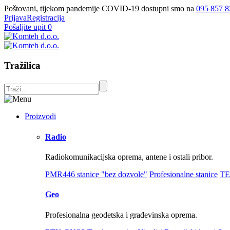
Poštovani, tijekom pandemije COVID-19 dostupni smo na
095 857 8
Prijava
Registracija
Pošaljite upit
0
Tražilica
Proizvodi
Radio
Radiokomunikacijska oprema, antene i ostali pribor.
PMR446 stanice "bez dozvole"
Profesionalne stanice
TE
Geo
Profesionalna geodetska i građevinska oprema.