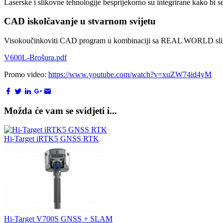
Laserske i slikovne tehnologije besprijekorno su integrirane kako bi s
CAD iskolčavanje u stvarnom svijetu
Visokoučinkoviti CAD program u kombinaciji sa REAL WORLD slikama 
V600L-Brošura.pdf
Promo video:
https://www.youtube.com/watch?v=xuZW74id4yM
Možda će vam se svidjeti i...
Hi-Target iRTK5 GNSS RTK
Hi-Target V700S GNSS + SLAM