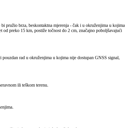
bi pružio brza, beskontaktna mjerenja - čak i u okruženjima u kojima
t od preko 15 km, postiže točnost do 2 cm, značajno poboljšavajući
ći pouzdan rad u okruženjima u kojima nije dostupan GNSS signal,
neravnom ili teškom terenu.
ženjima.