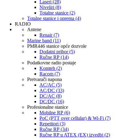
Laseri (28)
Niveliri (8)
Totalne stanice (2)
Totalne stanice i oprema (4)
RADIO
Antene
Renair (7)
Marine band (11)
PMR446 stanice opće dozvole
Dodatni pribor (5)
Ručne RP (14)
Podatkovne radio postaje
Komteh (2)
Racom (7)
Pretvarači napona
AC/AC (5)
AC/DC (33)
DC/AC (8)
DC/DC (16)
Profesionalne stanice
Mobilne RP (6)
PoC (PTT over cellular) & Wi-Fi (7)
Repetitori (3)
Ručne RP (34)
Ručne RP u ATEX (EX) izvedbi (2)