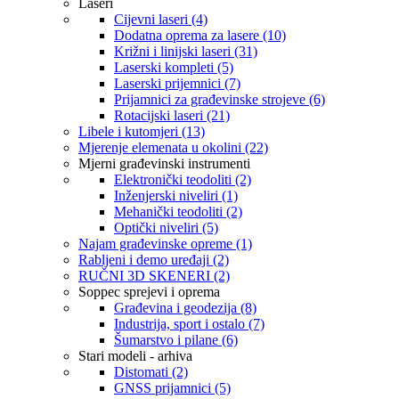
Laseri
Cijevni laseri (4)
Dodatna oprema za lasere (10)
Križni i linijski laseri (31)
Laserski kompleti (5)
Laserski prijemnici (7)
Prijamnici za građevinske strojeve (6)
Rotacijski laseri (21)
Libele i kutomjeri (13)
Mjerenje elemenata u okolini (22)
Mjerni građevinski instrumenti
Elektronički teodoliti (2)
Inženjerski niveliri (1)
Mehanički teodoliti (2)
Optički niveliri (5)
Najam građevinske opreme (1)
Rabljeni i demo uređaji (2)
RUČNI 3D SKENERI (2)
Soppec sprejevi i oprema
Građevina i geodezija (8)
Industrija, sport i ostalo (7)
Šumarstvo i pilane (6)
Stari modeli - arhiva
Distomati (2)
GNSS prijamnici (5)