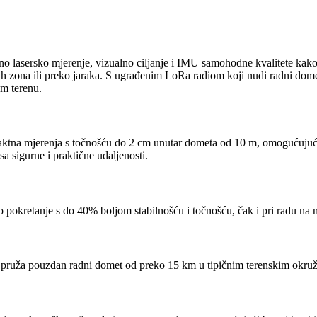
o lasersko mjerenje, vizualno ciljanje i IMU samohodne kvalitete kako 
ih zona ili preko jaraka. S ugrađenim LoRa radiom koji nudi radni dome
om terenu.
ntaktna mjerenja s točnošću do 2 cm unutar dometa od 10 m, omogućuju
sa sigurne i praktične udaljenosti.
 pokretanje s do 40% boljom stabilnošću i točnošću, čak i pri radu na 
 i pruža pouzdan radni domet od preko 15 km u tipičnim terenskim okru