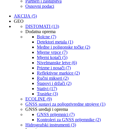
Partneri i zastupstva
Osnovni podaci
AKCIJA (5)
GEO
DISTOMATI (13)
Dodatna oprema
Bolcne (7)
Detektori metala (1)
Međne i poligonske točke (2)
Mjerne vrpce (7)
Mjerni kotači (5)
Nivelmanske letve (6)
Prizme i nosači (7)
Reflektivne markice (2)
Ručni mikseri (2)
Štapovi i držači (2)
Stativi (17)
Trasirke (3)
ECOLINE (9)
GNSS sustavi za poljoprivredne strojeve (1)
GNSS uređaji i oprema
GNSS prijemnici (7)
Kontroleri za GNSS prijemnike (2)
Hidrografski instrumenti (3)