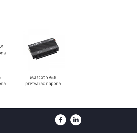
5
Mascot 9988
ona
pretvarač napona