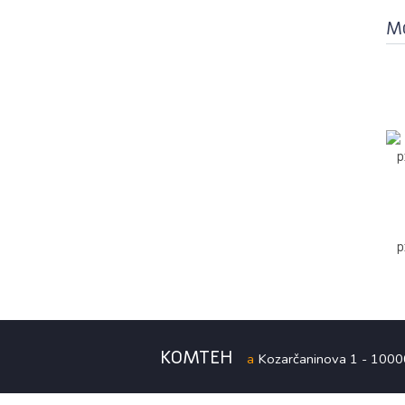
Mo
p
KOMTEH
a
Kozarčaninova 1 - 100