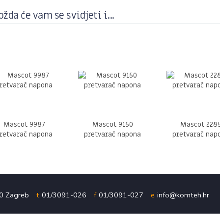
žda će vam se svidjeti i...
Mascot 9987
Mascot 9150
Mascot 228
retvarač napona
pretvarač napona
pretvarač nap
00 Zagreb
t
01/3091-026
f
01/3091-027
e
info@komteh.hr