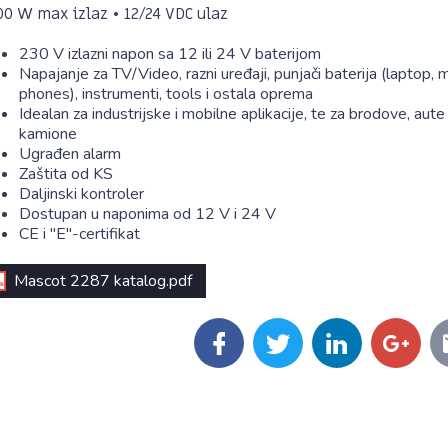
00 W max izlaz • 12/24 VDC ulaz
230 V izlazni napon sa 12 ili 24 V baterijom
Napajanje za TV/Video, razni uređaji, punjači baterija (laptop, 
phones), instrumenti, tools i ostala oprema
Idealan za industrijske i mobilne aplikacije, te za brodove, aute 
kamione
Ugrađen alarm
Zaštita od KS
Daljinski kontroler
Dostupan u naponima od 12 V i 24 V
CE i "E"-certifikat
Mascot 2287 katalog.pdf