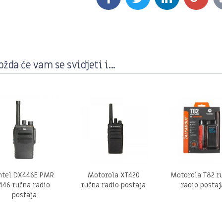
žda će vam se svidjeti i...
ntel DX446E PMR
Motorola XT420
Motorola T82 r
446 ručna radio
ručna radio postaja
radio postaj
postaja