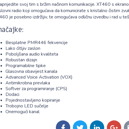
aprijedite svoj tim s bržim načinom komunikacije. XT460 s ekrano
lovni radio koji omogućava da komunicirate s kristalno čistim zv
60 je posebno izdržljiv, te omogućava odličnu izvedbu i rad u teš
načajke:
Besplatne PMR446 fekvencije
Lako ćitljiv zaslon
Poboljšana audio kvaliteta
Robustan dizajn
Programabilne tipke
Glasovna obavijest kanala
Advanced Voice Activation (VOX)
Antimikrobna prevlaka
Softver za programiranje (CPS)
Dodaci
Pojednostavljeno kopiranje
Trobojno LED sučelje
Onemogući kanal