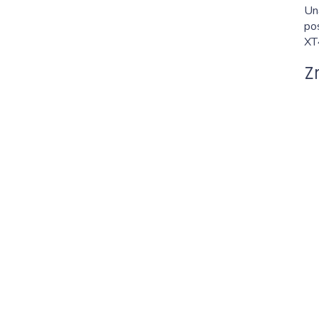
Un
pos
XT4
Z