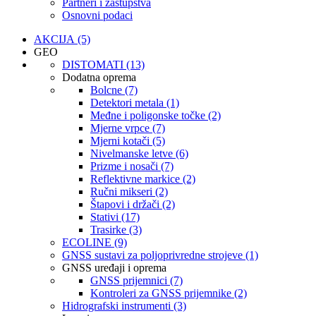
Partneri i zastupstva
Osnovni podaci
AKCIJA (5)
GEO
DISTOMATI (13)
Dodatna oprema
Bolcne (7)
Detektori metala (1)
Međne i poligonske točke (2)
Mjerne vrpce (7)
Mjerni kotači (5)
Nivelmanske letve (6)
Prizme i nosači (7)
Reflektivne markice (2)
Ručni mikseri (2)
Štapovi i držači (2)
Stativi (17)
Trasirke (3)
ECOLINE (9)
GNSS sustavi za poljoprivredne strojeve (1)
GNSS uređaji i oprema
GNSS prijemnici (7)
Kontroleri za GNSS prijemnike (2)
Hidrografski instrumenti (3)