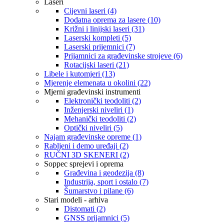
Laseri
Cijevni laseri (4)
Dodatna oprema za lasere (10)
Križni i linijski laseri (31)
Laserski kompleti (5)
Laserski prijemnici (7)
Prijamnici za građevinske strojeve (6)
Rotacijski laseri (21)
Libele i kutomjeri (13)
Mjerenje elemenata u okolini (22)
Mjerni građevinski instrumenti
Elektronički teodoliti (2)
Inženjerski niveliri (1)
Mehanički teodoliti (2)
Optički niveliri (5)
Najam građevinske opreme (1)
Rabljeni i demo uređaji (2)
RUČNI 3D SKENERI (2)
Soppec sprejevi i oprema
Građevina i geodezija (8)
Industrija, sport i ostalo (7)
Šumarstvo i pilane (6)
Stari modeli - arhiva
Distomati (2)
GNSS prijamnici (5)