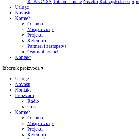
RTK GNSS
Totalne stanice
Niveliri
Rotacijski laseri
Spr
Usluge
Novosti
Komteh
O nama
Misija i vizija
Projekti
Reference
Partneri i zastupstva
Osnovni podaci
Kontakt
Izbornik proizvoda ▾
Usluge
Novosti
Kontakt
Proizvodi
Radio
Geo
Komteh
O nama
Misija i vizija
Projekti
Reference