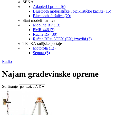
SENA
Adapteri i pribor (6)
Bluetooth motorističke i biciklističke kacige (15)
Bluetooth slušalice (29)
Stari modeli - arhiva
Mobilne RP (13)
PMR 446 (7)
Ručne RP (30)
Ručne RP u ATEX (EX) izvedbi (3)
TETRA radijske postaje
Motorola (12)
Sepura (6)
Radio
Najam građevinske opreme
Sortiranje