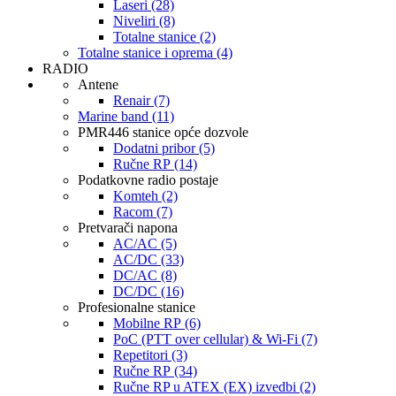
Laseri (28)
Niveliri (8)
Totalne stanice (2)
Totalne stanice i oprema (4)
RADIO
Antene
Renair (7)
Marine band (11)
PMR446 stanice opće dozvole
Dodatni pribor (5)
Ručne RP (14)
Podatkovne radio postaje
Komteh (2)
Racom (7)
Pretvarači napona
AC/AC (5)
AC/DC (33)
DC/AC (8)
DC/DC (16)
Profesionalne stanice
Mobilne RP (6)
PoC (PTT over cellular) & Wi-Fi (7)
Repetitori (3)
Ručne RP (34)
Ručne RP u ATEX (EX) izvedbi (2)