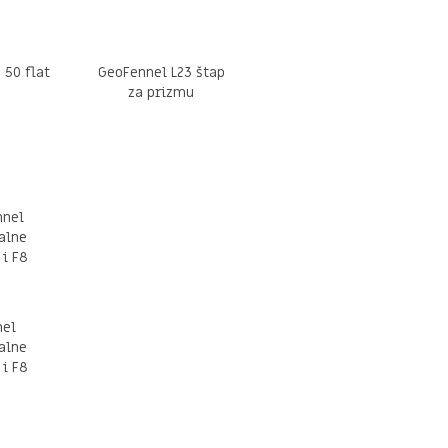
 50 flat
GeoFennel L23 štap
m
za prizmu
nel
alne
 i F8