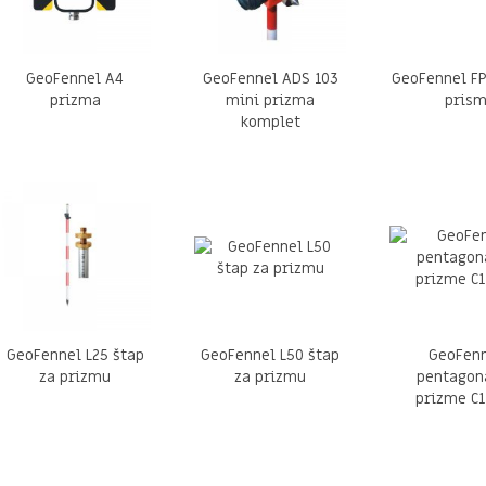
GeoFennel A4
GeoFennel ADS 103
GeoFennel FP
prizma
mini prizma
pris
komplet
GeoFennel L25 štap
GeoFennel L50 štap
GeoFen
za prizmu
za prizmu
pentagon
prizme C1