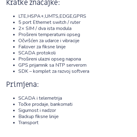
Kratke značajke:
LTE,HSPA+,UMTS,EDGE,GPRS
5 port Ethernet switch / ruter
2× SIM / dva ista modula
Prošireni temperaturni opseg
Očvršćen za udarce i vibracije
Failover za fiksne linije
SCADA protokoli
Prošireni ulazni opseg napona
GPS prijamnik sa NTP serverom
SDK – komplet za razvoj softvera
Primjena:
SCADA i telemetrija
Točke prodaje, bankomati
Sigurnost i nadzor
Backup fiksne linije
Transport