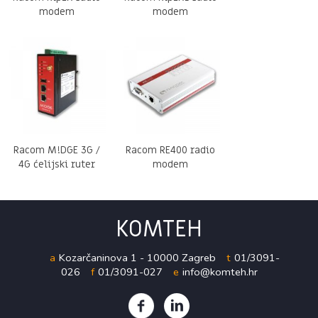
modem
modem
Racom M!DGE 3G /
Racom RE400 radio
4G ćelijski ruter
modem
KOMTEH
a
Kozarčaninova 1 - 10000 Zagreb
t
01/3091-
026
f
01/3091-027
e
info@komteh.hr