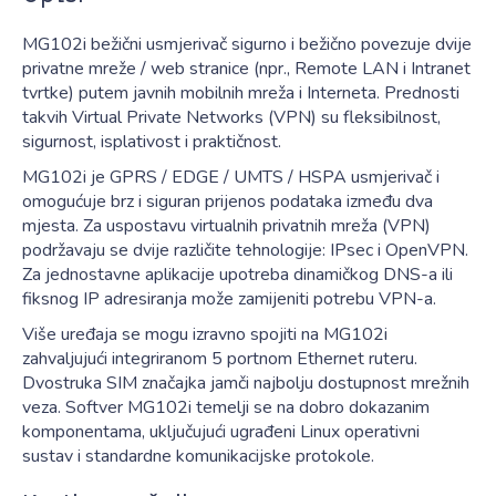
MG102i bežični usmjerivač sigurno i bežično povezuje dvije
privatne mreže / web stranice (npr., Remote LAN i Intranet
tvrtke) putem javnih mobilnih mreža i Interneta. Prednosti
takvih Virtual Private Networks (VPN) su fleksibilnost,
sigurnost, isplativost i praktičnost.
MG102i je GPRS / EDGE / UMTS / HSPA usmjerivač i
omogućuje brz i siguran prijenos podataka između dva
mjesta. Za uspostavu virtualnih privatnih mreža (VPN)
podržavaju se dvije različite tehnologije: IPsec i OpenVPN.
Za jednostavne aplikacije upotreba dinamičkog DNS-a ili
fiksnog IP adresiranja može zamijeniti potrebu VPN-a.
Više uređaja se mogu izravno spojiti na MG102i
zahvaljujući integriranom 5 portnom Ethernet ruteru.
Dvostruka SIM značajka jamči najbolju dostupnost mrežnih
veza. Softver MG102i temelji se na dobro dokazanim
komponentama, uključujući ugrađeni Linux operativni
sustav i standardne komunikacijske protokole.