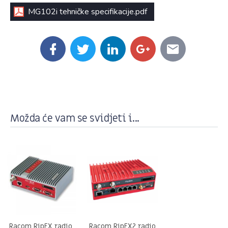
MG102i tehničke specifikacije.pdf
Možda će vam se svidjeti i...
Racom RipEX radio
Racom RipEX2 radio