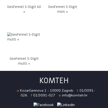
GeoFennel S-Digit 60
GeoFennel S-Digit
+
mini +
GeoFennel S-Digit
multi +
KOMTEH
a
Kozarčaninova 1 - 10000 Zagreb
t
01/3091-
026
f
01/3091-027
e
info@komteh.hr