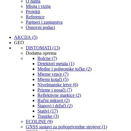
O nama
Misija i vizija
Projekti
Reference
Partneri i zastupstva
Osnovni podaci
AKCIJA (5)
GEO
DISTOMATI (13)
Dodatna oprema
Bolcne (7)
Detektori metala (1)
Međne i poligonske točke (2)
Mjerne vrpce (7)
Mjerni kotači (5)
Nivelmanske letve (6)
Prizme i nosači (7)
Reflektivne markice (2)
Ručni mikseri (2)
Štapovi i držači (2)
Stativi (17)
Trasirke (3)
ECOLINE (9)
GNSS sustavi za poljoprivredne strojeve (1)