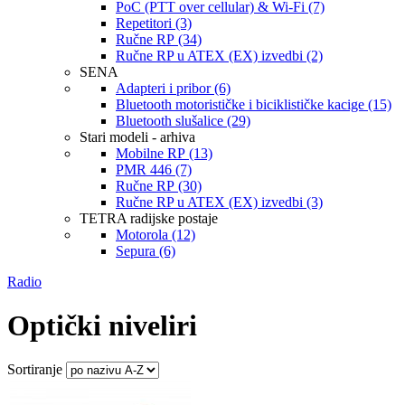
PoC (PTT over cellular) & Wi-Fi (7)
Repetitori (3)
Ručne RP (34)
Ručne RP u ATEX (EX) izvedbi (2)
SENA
Adapteri i pribor (6)
Bluetooth motorističke i biciklističke kacige (15)
Bluetooth slušalice (29)
Stari modeli - arhiva
Mobilne RP (13)
PMR 446 (7)
Ručne RP (30)
Ručne RP u ATEX (EX) izvedbi (3)
TETRA radijske postaje
Motorola (12)
Sepura (6)
Radio
Optički niveliri
Sortiranje