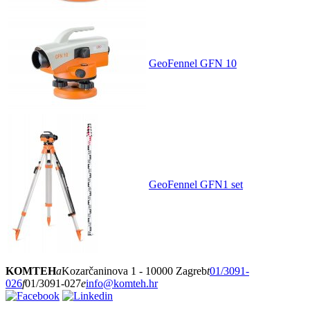
GeoFennel GFN 10
GeoFennel GFN1 set
KOMTEH
a
Kozarčaninova 1 - 10000 Zagreb
t
01/3091-
026
f
01/3091-027
e
info@komteh.hr