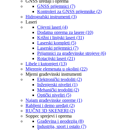
GNSS uređaji i oprema
GNSS prijemnici (7)
Kontroleri za GNSS prijemnike (2)
Hidrografski instrumenti (3)
Laseri
Cijevni laseri (4)
Dodatna oprema za lasere (10)
Križni i linijski laseri (31)
Laserski kompleti (5)
Laserski prijemnici (7)
Prijamnici za građevinske strojeve (6)
Rotacijski laseri (21)
Libele i kutomjeri (13)
Mjerenje elemenata u okolini (22)
Mjerni građevinski instrumenti
Elektronički teodoliti (2)
Inženjerski niveliri (1)
Mehanički teodoliti (2)
Optički niveliri (5)
Najam građevinske opreme (1)
Rabljeni i demo uređaji (2)
RUČNI 3D SKENERI (2)
Soppec sprejevi i oprema
Građevina i geodezija (8)
Industrija, sport i ostalo (7)