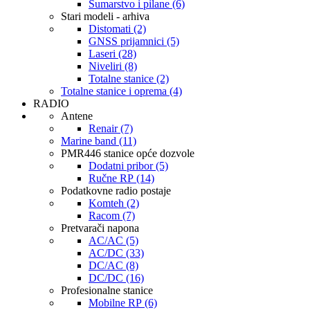
Šumarstvo i pilane (6)
Stari modeli - arhiva
Distomati (2)
GNSS prijamnici (5)
Laseri (28)
Niveliri (8)
Totalne stanice (2)
Totalne stanice i oprema (4)
RADIO
Antene
Renair (7)
Marine band (11)
PMR446 stanice opće dozvole
Dodatni pribor (5)
Ručne RP (14)
Podatkovne radio postaje
Komteh (2)
Racom (7)
Pretvarači napona
AC/AC (5)
AC/DC (33)
DC/AC (8)
DC/DC (16)
Profesionalne stanice
Mobilne RP (6)