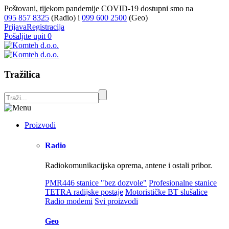
Poštovani, tijekom pandemije COVID-19 dostupni smo na
095 857 8325
(Radio) i
099 600 2500
(Geo)
Prijava
Registracija
Pošaljite upit
0
Tražilica
Proizvodi
Radio
Radiokomunikacijska oprema, antene i ostali pribor.
PMR446 stanice "bez dozvole"
Profesionalne stanice
TETRA radijske postaje
Motorističke BT slušalice
Radio modemi
Svi proizvodi
Geo