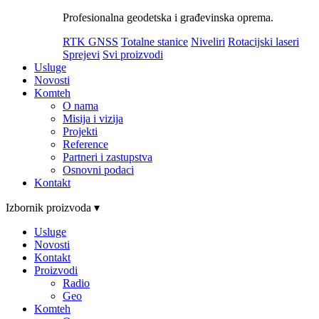
Profesionalna geodetska i građevinska oprema.
RTK GNSS
Totalne stanice
Niveliri
Rotacijski laseri
Sprejevi
Svi proizvodi
Usluge
Novosti
Komteh
O nama
Misija i vizija
Projekti
Reference
Partneri i zastupstva
Osnovni podaci
Kontakt
Izbornik proizvoda ▾
Usluge
Novosti
Kontakt
Proizvodi
Radio
Geo
Komteh