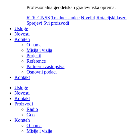
Profesionalna geodetska i građevinska oprema.
RTK GNSS
Totalne stanice
Niveliri
Rotacijski laseri
Sprejevi
Svi proizvodi
Usluge
Novosti
Komteh
O nama
Misija i vizija
Projekti
Reference
Partneri i zastupstva
Osnovni podaci
Kontakt
Usluge
Novosti
Kontakt
Proizvodi
Radio
Geo
Komteh
O nama
Misija i vizija