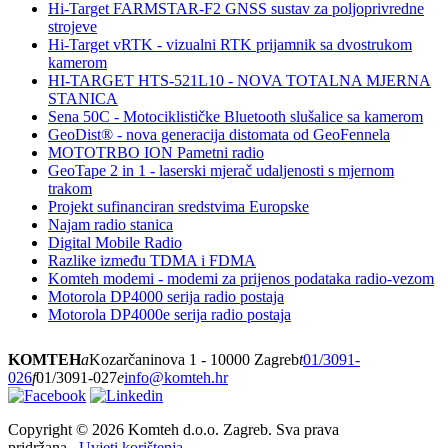
Hi-Target FARMSTAR-F2 GNSS sustav za poljoprivredne
strojeve
Hi-Target vRTK - vizualni RTK prijamnik sa dvostrukom
kamerom
HI-TARGET HTS-521L10 - NOVA TOTALNA MJERNA
STANICA
Sena 50C - Motociklističke Bluetooth slušalice sa kamerom
GeoDist® - nova generacija distomata od GeoFennela
MOTOTRBO ION Pametni radio
GeoTape 2 in 1 - laserski mjerač udaljenosti s mjernom
trakom
Projekt sufinanciran sredstvima Europske
Najam radio stanica
Digital Mobile Radio
Razlike između TDMA i FDMA
Komteh modemi - modemi za prijenos podataka radio-vezom
Motorola DP4000 serija radio postaja
Motorola DP4000e serija radio postaja
KOMTEH
a
Kozarčaninova 1 - 10000 Zagreb
t
01/3091-
026
f
01/3091-027
e
info@komteh.hr
Copyright ©
2026 Komteh d.o.o. Zagreb. Sva prava
pridržana.
Uvjeti korištenja