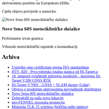
aktivnostima posebno na Europskom tržištu.
Cijelu objavu provjerite u nastavku.
Nove Sena 60S motociklističke slušalice
Performanse izvan granica:
Vrhunski motociklistički suputnik u komunikaciji
Arhiva
Uspješno smo certificirani prema ISO standardima
HTS -820 - Prva robotska totalna stanica od Hi-Target-a
18. simpozij ovlaštenih inženjera geodezije - darujemo Hi-
Target V200 GNSS RTK
Hi-Target V700S - GNSS + SLAM skener (Lidar)
Objava o prodajnim aktivnostima neovlaštenih distributera
Nove Sena 60S motociklističke slušalice
Dobrodošli na našu novu lokaciju
geo-FENNEL sezonska promocija
Motorola TLK 25 wireless (bežična radio stanica)