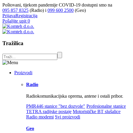
Poštovani, tijekom pandemije COVID-19 dostupni smo na
095 857 8325
(Radio) i
099 600 2500
(Geo)
Prijava
Registracija
Pošaljite upit
0
Tražilica
Proizvodi
Radio
Radiokomunikacijska oprema, antene i ostali pribor.
PMR446 stanice "bez dozvole"
Profesionalne stanice
TETRA radijske postaje
Motorističke BT slušalice
Radio modemi
Svi proizvodi
Geo